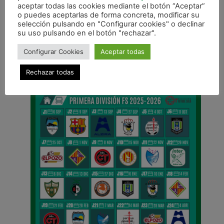
aceptar todas las cookies mediante el botón “Aceptar”
o puedes aceptarlas de forma concreta, modificar su
ANTERIOR
selección pulsando en "Configurar cookies" o declinar
El Lacturale Orvina pasa de ronda en la Copa Navarra femenina
su uso pulsando en el botón "rechazar".
CALENDARIO DE LIGA
Configurar Cookies
Aceptar todas
Rechazar todas