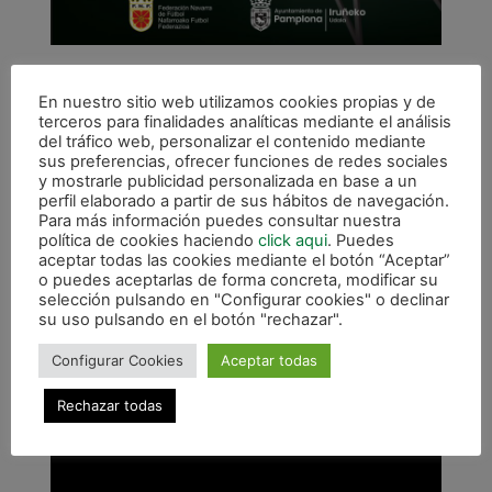
«Quiero agradecer a todas las instituciones que
hacen posible esta iniciativa. El partido que vamos
En nuestro sitio web utilizamos cookies propias y de
terceros para finalidades analíticas mediante el análisis
a jugar el sábado es un lujo para el fútbol sala
del tráfico web, personalizar el contenido mediante
navarro. También me gustaría destacar el esfuerzo
sus preferencias, ofrecer funciones de redes sociales
que se está haciendo con el fútbol sala femenino»,
y mostrarle publicidad personalizada en base a un
perfil elaborado a partir de sus hábitos de navegación.
afirmó el presidente de Osasuna Magna. Por su
Para más información puedes consultar nuestra
parte, el capitán del primer equipo dijo: «Quiero dar
política de cookies haciendo
click aqui
. Puedes
la enhorabuena por cómo se ha estructurado este
aceptar todas las cookies mediante el botón “Aceptar”
o puedes aceptarlas de forma concreta, modificar su
año la competición. Las hemos pasado ´canutas´
selección pulsando en "Configurar cookies" o declinar
para llegar hasta la final. Espero un partido
su uso pulsando en el botón "rechazar".
atractivo y que sea una fiesta del fútbol sala
Configurar Cookies
Aceptar todas
navarro».
Rechazar todas