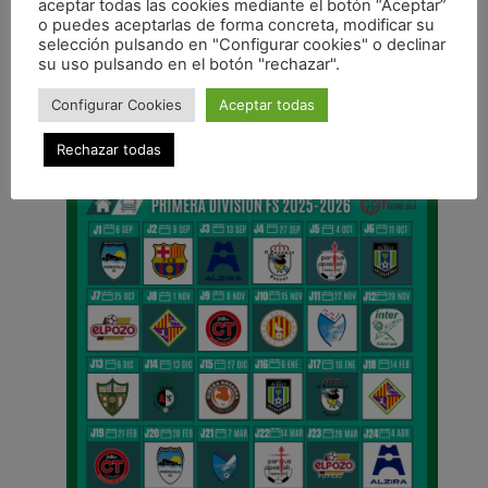
aceptar todas las cookies mediante el botón “Aceptar”
ANTERIOR
o puedes aceptarlas de forma concreta, modificar su
El Xota afronta su primera salida de la temporada
selección pulsando en "Configurar cookies" o declinar
su uso pulsando en el botón "rechazar".
CALENDARIO DE LIGA
Configurar Cookies
Aceptar todas
Rechazar todas