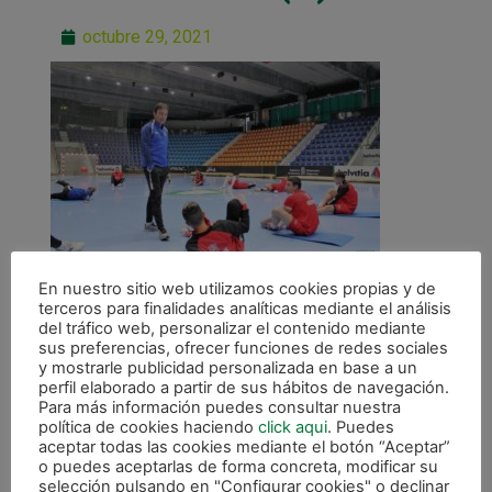
octubre 29, 2021
En nuestro sitio web utilizamos cookies propias y de
terceros para finalidades analíticas mediante el análisis
del tráfico web, personalizar el contenido mediante
sus preferencias, ofrecer funciones de redes sociales
y mostrarle publicidad personalizada en base a un
perfil elaborado a partir de sus hábitos de navegación.
Para más información puedes consultar nuestra
ANTERIOR
política de cookies haciendo
click aqui
. Puedes
El Xota cierra la semana de trabajo pendiente de Roberto Martil y Neno
aceptar todas las cookies mediante el botón “Aceptar”
o puedes aceptarlas de forma concreta, modificar su
selección pulsando en "Configurar cookies" o declinar
CALENDARIO DE LIGA