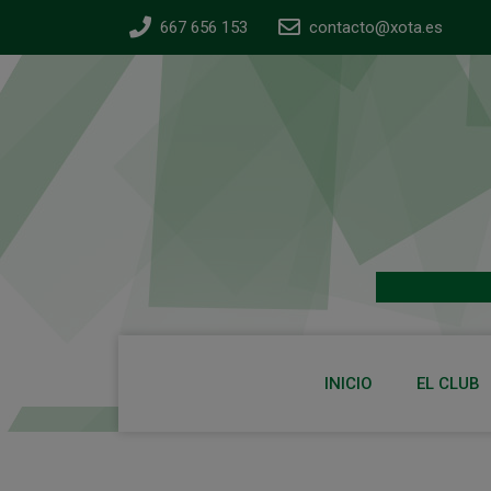
667 656 153
contacto@xota.es
INICIO
EL CLUB