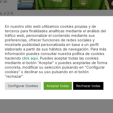
r un
, ir 2-0
l partido es una cosa muy difícil de hacer. Nosotros sabemos que
o digo hemos de seguir creciendo como equipo. Con la juventu
En nuestro sitio web utilizamos cookies propias y de
terceros para finalidades analíticas mediante el análisis del
ba.
tráfico web, personalizar el contenido mediante sus
preferencias, ofrecer funciones de redes sociales y
las dos últimas ocasiones que no ha sabido aprovechar el equip
mostrarle publicidad personalizada en base a un perfil
jaremos para meterlas en el próximo partido. Hay que meterlas.
elaborado a partir de sus hábitos de navegación. Para más
ue ha habido algunas situaciones en las que nos han cogido la e
información puedes consultar nuestra política de cookies
haciendo
click aqui
. Puedes aceptar todas las cookies
 generales hemos estado bien y en el cinco para cuatro también,
mediante el botón “Aceptar” o puedes aceptarlas de forma
concreta, modificar su selección pulsando en "Configurar
cookies" o declinar su uso pulsando en el botón
ostraba contento por la acción individual, pero anteponía el bien
"rechazar".
«Me ha salido la jugada, pero no me importa lo individual dado q
Configurar Cookies
Aceptar todas
Rechazar todas
s colectivo y el próximo partido iremos a ganar».