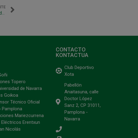
NTE
Osasuna Magna regresa al trabajo con varios integrantes del filial
CONTACTO
KONTACTUA
Club Deportivo
Xota
Goñi
ciones Topero
Pabellón
niversidad de Navarra
Anaitasuna, calle
s Goikoa
Doctor López
sor Técnico Oficial
Sanz 2, CP 31011,
o Pamplona
Pamplona -
ciones Mariezcurrena
Navarra
 Eléctricos Erentxun
an Nicolás