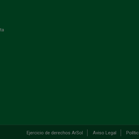
eta
Ejercicio de derechos ArSol
Aviso Legal
Políti