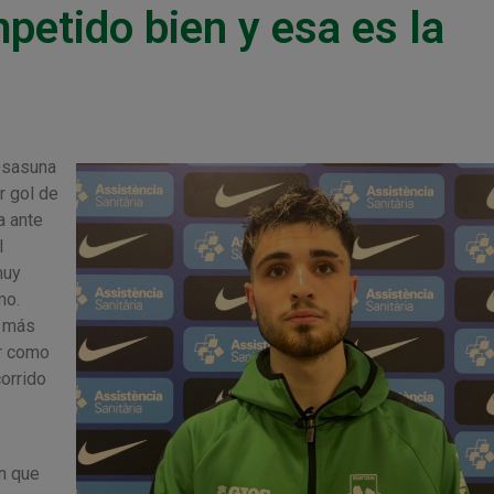
etido bien y esa es la
Osasuna
r gol de
a ante
l
muy
mo.
a más
ir como
orrido
n que