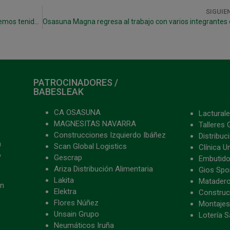
SIGUIE
Miguel: «El equipo ha hecho un buen partido y hemos tenido nuestras opciones hasta el final»
PATROCINADORES /
BABESLEAK
CA OSASUNA
Lacturale
MAGNESITAS NAVARRA
Talleres 
Construcciones Izquierdo Ibáñez
Distribu
a
Scan Global Logistics
Clínica U
o
Gescrap
Embutido
Ariza Distribución Alimentaria
Gios Spon
Lakita
Matader
ón
Elektra
Construc
Flores Núñez
Montajes
Unsain Grupo
Lotería S
Neumáticos Iruña