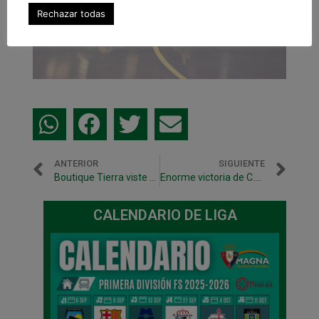
Rechazar todas
ANTERIOR
SIGUIENTE
Boutique Tierra viste al cuerpo técnico de C.A. Osasuna Magna
Enorme victoria de C.A. Osasuna Magna en Murcia
CALENDARIO DE LIGA