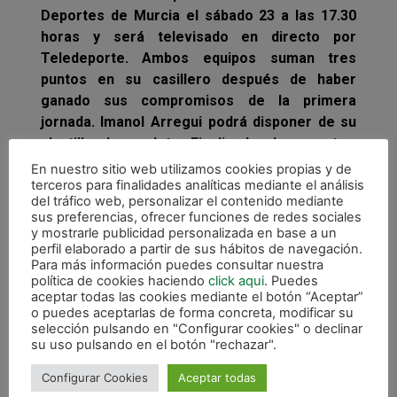
Deportes de Murcia el sábado 23 a las 17.30
horas y será televisado en directo por
Teledeporte. Ambos equipos suman tres
puntos en su casillero después de haber
ganado sus compromisos de la primera
jornada. Imanol Arregui podrá disponer de su
plantilla al completo. Finalizado el encuentro,
Rafa Usín y Dani Saldise no volverán con la
En nuestro sitio web utilizamos cookies propias y de
terceros para finalidades analíticas mediante el análisis
expedición y se concentrarán con la selección
del tráfico web, personalizar el contenido mediante
española para disputar un triangular amistoso
sus preferencias, ofrecer funciones de redes sociales
en Bratislava.
y mostrarle publicidad personalizada en base a un
perfil elaborado a partir de sus hábitos de navegación.
Para más información puedes consultar nuestra
política de cookies haciendo
click aqui
. Puedes
aceptar todas las cookies mediante el botón “Aceptar”
o puedes aceptarlas de forma concreta, modificar su
selección pulsando en "Configurar cookies" o declinar
su uso pulsando en el botón "rechazar".
Configurar Cookies
Aceptar todas