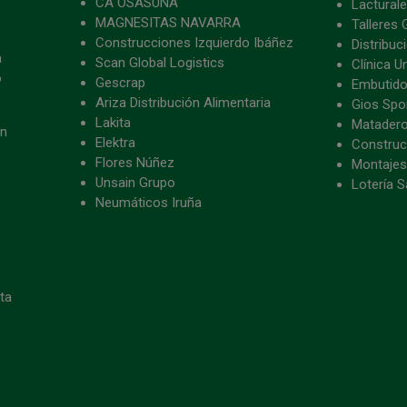
CA OSASUNA
Lacturale
MAGNESITAS NAVARRA
Talleres 
Construcciones Izquierdo Ibáñez
Distribu
a
Scan Global Logistics
Clínica U
o
Gescrap
Embutido
Ariza Distribución Alimentaria
Gios Spon
Lakita
Matader
ón
Elektra
Construc
Flores Núñez
Montajes
Unsain Grupo
Lotería S
Neumáticos Iruña
eta