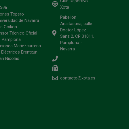
Club Deportivo
Xota
Goñi
ciones Topero
Pabellón
niversidad de Navarra
Anaitasuna, calle
s Goikoa
Doctor López
sor Técnico Oficial
Sanz 2, CP 31011,
o Pamplona
Pamplona -
ciones Mariezcurrena
Navarra
 Eléctricos Erentxun
an Nicolás
contacto@xota.es