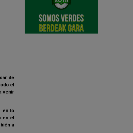
esar de
todo el
a venir
 en lo
 en el
mbién a