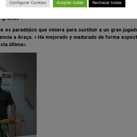
Configurar Cookies
Aceptar todas
Rechazar todas
añadido de este equipo es el “capi” Javi Eseverri al que co
 un montón. Finalizando: “Gracias por el exquisito trato rec
 gracias”.
e es paradójico que viniera para sustituir a un gran jugad
rencia a Araça. » Ha mejorado y madurado de forma espec
ta última».