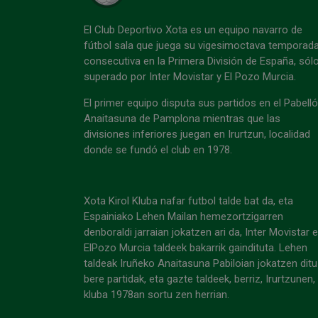
El Club Deportivo Xota es un equipo navarro de
fútbol sala que juega su vigesimoctava temporad
consecutiva en la Primera División de España, sól
superado por Inter Movistar y El Pozo Murcia.
El primer equipo disputa sus partidos en el Pabell
Anaitasuna de Pamplona mientras que las
divisiones inferiores juegan en Irurtzun, localidad
donde se fundó el club en 1978.
Xota Kirol Kluba nafar futbol talde bat da, eta
Espainiako Lehen Mailan hemezortzigarren
denboraldi jarraian jokatzen ari da, Inter Movistar 
ElPozo Murcia taldeek bakarrik gaindituta. Lehen
taldeak Iruñeko Anaitasuna Pabiloian jokatzen ditu
bere partidak, eta gazte taldeek, berriz, Irurtzunen,
kluba 1978an sortu zen herrian.