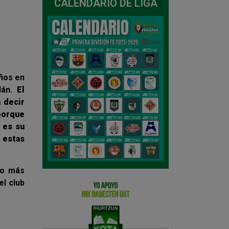
CALENDARIO DE LIGA
años en
lán.
El
a decir
porque
a es su
 estas
ho más
el club