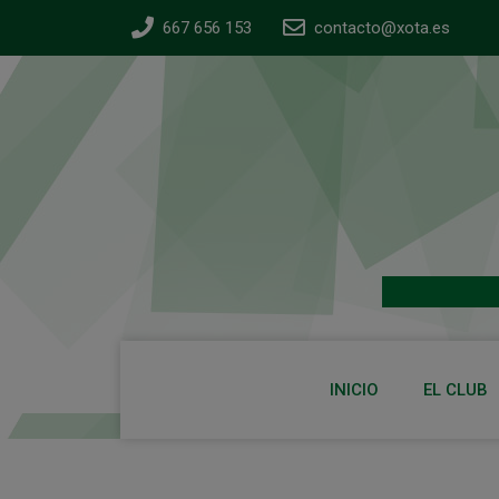
667 656 153
contacto@xota.es
INICIO
EL CLUB