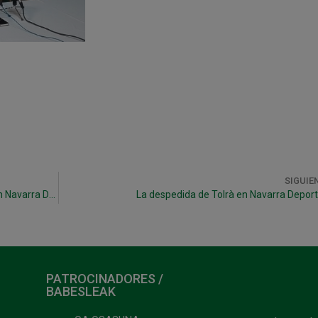
SIGUIE
La Rueda de prensa del nuevo Magna Gurpea en Navarra Deportiva
La despedida de Tolrà en Navarra Deport
PATROCINADORES /
BABESLEAK