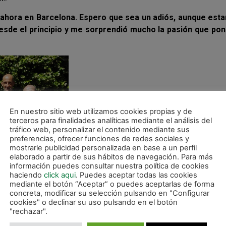
n ahora en Barcelona. Espero que sea un adiós, aunque es
sde el principio y me sorprendió mucho la pasión que pon
En nuestro sitio web utilizamos cookies propias y de
terceros para finalidades analíticas mediante el análisis del
tráfico web, personalizar el contenido mediante sus
preferencias, ofrecer funciones de redes sociales y
mostrarle publicidad personalizada en base a un perfil
elaborado a partir de sus hábitos de navegación. Para más
información puedes consultar nuestra política de cookies
haciendo
click aqui
. Puedes aceptar todas las cookies
mediante el botón “Aceptar” o puedes aceptarlas de forma
concreta, modificar su selección pulsando en "Configurar
cookies" o declinar su uso pulsando en el botón
"rechazar".
que he tenido. Lo que más valoro son las personas y lo b