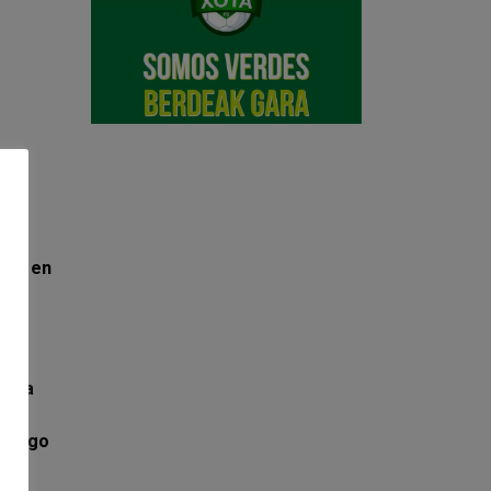
dor en
 de
para
muy
 juego