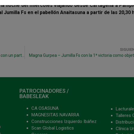
la noche del miércoles viajando desde Cartagena a Pampl
 Jumilla Fs en el pabellón Anaitasuna a partir de las 20,30 
SIGUIE
Debut en liga para Magna Gurpea en Cartagena con un partido televisado por Teledeporte
Magna Gurpea – Jumilla Fs con la 1ª victoria como objet
PATROCINADORES /
BABESLEAK
CA OSASUNA
Lacturale
MAGNESITAS NAVARRA
Talleres 
Construcciones Izquierdo Ibáñez
Distribu
a
Scan Global Logistics
Clínica U
o