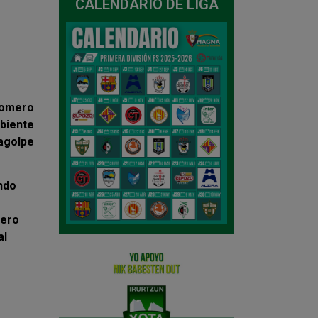
CALENDARIO DE LIGA
 Romero
mbiente
ragolpe
ndo
pero
al