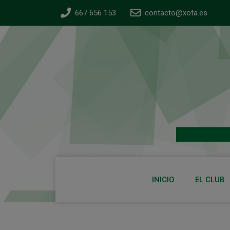
667 656 153
contacto@xota.es
INICIO
EL CLUB