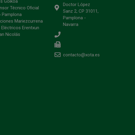
s Goikoa
Doctor López
sor Técnico Oficial
Sanz 2, CP 31011,
o Pamplona
Pamplona -
ciones Mariezcurrena
Navarra
 Eléctricos Erentxun
an Nicolás
contacto@xota.es