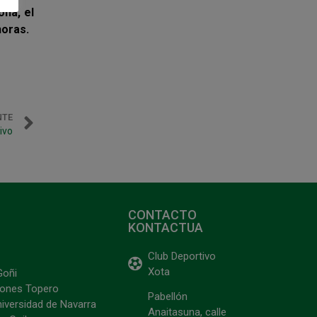
ona, el
horas.
NTE
ivo
CONTACTO
KONTACTUA
Club Deportivo
Xota
Goñi
ciones Topero
Pabellón
niversidad de Navarra
Anaitasuna, calle