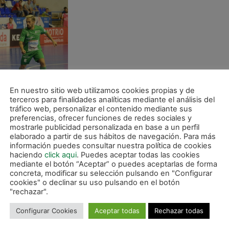
En nuestro sitio web utilizamos cookies propias y de
terceros para finalidades analíticas mediante el análisis del
tráfico web, personalizar el contenido mediante sus
preferencias, ofrecer funciones de redes sociales y
sidad. Ambos conjuntos buscaban adelantarse en el marca
mostrarle publicidad personalizada en base a un perfil
elaborado a partir de sus hábitos de navegación. Para más
a presionando y dominando mientras que Plásticos Romero
información puedes consultar nuestra política de cookies
u oportunidad aprovechándose de errores puntuales de los
haciendo
click aqui
. Puedes aceptar todas las cookies
mediante el botón “Aceptar” o puedes aceptarlas de forma
concreta, modificar su selección pulsando en "Configurar
ncuentro, Magan Gurpea puso a Araça como portero-jugador 
cookies" o declinar su uso pulsando en el botón
"rechazar".
 los locales. Al final, reparto de puntos en un encuentro 
imagen del debut de Plásticos Romero Cartagena y el buen
Configurar Cookies
Aceptar todas
Rechazar todas
dos por Imanol Arregui.