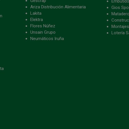
Gescrap
Embutido
Ariza Distribución Alimentaria
Gios Spon
Lakita
Matader
ón
Elektra
Construc
Flores Núñez
Montajes
Unsain Grupo
Lotería S
Neumáticos Iruña
eta