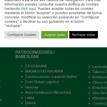
elaborado a partir de sus hábitos de navegación. Para más
información puedes consultar nuestra política de cookies
haciendo
click aqui
. Puedes aceptar todas las cookies
mediante el botón “Aceptar” o puedes aceptarlas de forma
concreta, modificar su selección pulsando en "Configurar
cookies" o declinar su uso pulsando en el botón
"rechazar".
Configurar Cookies
Aceptar todas
Rechazar todas
PATROCINADORES /
BABESLEAK
CA OSASUNA
Lacturale
MAGNESITAS NAVARRA
Talleres 
Construcciones Izquierdo Ibáñez
Distribu
a
Scan Global Logistics
Clínica U
o
Gescrap
Embutido
Ariza Distribución Alimentaria
Gios Spon
Lakita
Matader
ón
Elektra
Construc