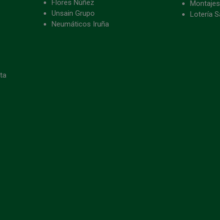
Flores Núñez
Montajes
Unsain Grupo
Lotería S
Neumáticos Iruña
eta