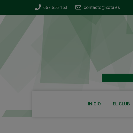
667 656 153
contacto@xota.es
INICIO
EL CLUB