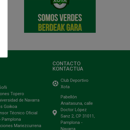
CONTACTO
KONTACTUA
Club Deportivo
Xota
Goñi
ciones Topero
Pabellón
niversidad de Navarra
Anaitasuna, calle
s Goikoa
Doctor López
sor Técnico Oficial
Sanz 2, CP 31011,
o Pamplona
Pamplona -
ciones Mariezcurrena
Navarra