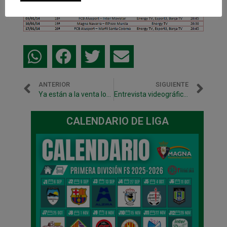
ANTERIOR
SIGUIENTE
Ya están a la venta los abonos para la Copa de España
Entrevista videográfica al míster Imanol Arregui en Marca.com
CALENDARIO DE LIGA