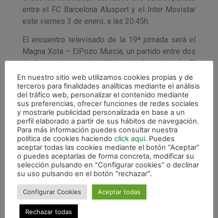
entre el FC Barcelona Alusport y el Inter Movistar
este viernes 3 de enero, a las 20:45h.
El encuentro televisado de la 19ª jornada será el
Magna Xota – ElPozo Murcia, un partido entre dos
de los equipos más sólidos de la categoría. El
conjunto navarro aspira a continuar su buena racha
En nuestro sitio web utilizamos cookies propias y de
terceros para finalidades analíticas mediante el análisis
de victorias y goles ante ElPozo, que ocupa la
del tráfico web, personalizar el contenido mediante
segunda plaza y no renuncia a dar alcance al Inter
sus preferencias, ofrecer funciones de redes sociales
Movistar en el liderato de la tabla. El choque se
y mostrarle publicidad personalizada en base a un
perfil elaborado a partir de sus hábitos de navegación.
jugará el viernes 10 de enero y dará comienzo a
Para más información puedes consultar nuestra
las 20.30 horas en el Pabellón Anaitasuna de
política de cookies haciendo
click aqui
. Puedes
Pamplona, que espera registrar como siempre, una
aceptar todas las cookies mediante el botón “Aceptar”
o puedes aceptarlas de forma concreta, modificar su
excelente afluencia de espectadores.
selección pulsando en "Configurar cookies" o declinar
su uso pulsando en el botón "rechazar".
Por último, el 17 de enero a las 20:45 h tendrá
lugar el derbi catalán de Primera División entre el
Configurar Cookies
Aceptar todas
FC Barcelona Alusport y el Marfil Santa Coloma,
partido correspondiente a la 20ª jornada.
Rechazar todas