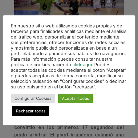
En nuestro sitio web utilizamos cookies propias y de
terceros para finalidades analíticas mediante el análisis
del tráfico web, personalizar el contenido mediante
sus preferencias, ofrecer funciones de redes sociales
y mostrarle publicidad personalizada en base a un
Palma aprovechó la ventaja para mantener la
perfil elaborado a partir de sus hábitos de navegación.
Para más información puedes consultar nuestra
posesión del balón y paliar la ofensiva navarra.
política de cookies haciendo
click aqui
. Puedes
Magna lo intentaba pero la falta de definición y
aceptar todas las cookies mediante el botón “Aceptar”
las grandes intervenciones de Barrón, que
o puedes aceptarlas de forma concreta, modificar su
selección pulsando en "Configurar cookies" o declinar
demostraba estar a un gran nivel, impedían a
su uso pulsando en el botón "rechazar".
los visitantes anotar. Y la efectividad local se
volvió a poner de manifiesto con Chicho. El ala
Configurar Cookies
Aceptar todas
gaditano subía el segundo para los suyos con
Rechazar todas
un tanto de tacón a pase de Joao.
Con el 2-0 se
iniciaba la segunda mitad, resultado que Taffy
convirtió en los primeros 17 segundos del
pitido arbitral. El pívot brasileño culminó una