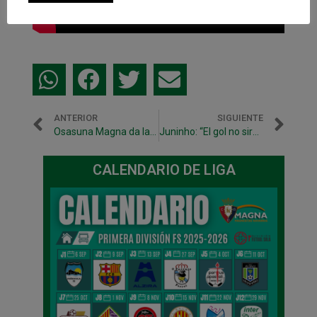
ANTERIOR
SIGUIENTE
Osasuna Magna da la cara ante el líder
Juninho: “El gol no sirve de mucho si luego los tres puntos no se quedan en casa”
CALENDARIO DE LIGA