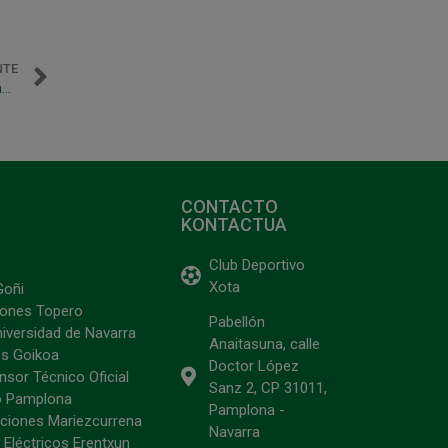
NTE
Los cinco mejores goles de la pasada temporada. ¡Espectacular!
CONTACTO
KONTACTUA
Club Deportivo
Xota
Goñi
ciones Topero
Pabellón
niversidad de Navarra
Anaitasuna, calle
s Goikoa
Doctor López
sor Técnico Oficial
Sanz 2, CP 31011,
o Pamplona
Pamplona -
ciones Mariezcurrena
Navarra
 Eléctricos Erentxun