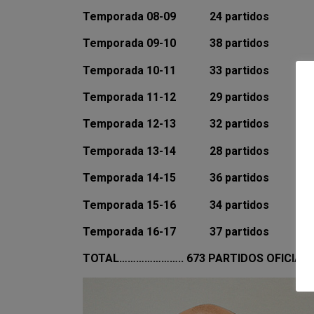
Temporada 08-09 24 partidos
Temporada 09-10 38
Temporada 10-11 33 pa
Temporada 11-12 29 partidos
Temporada 12-13 32 partidos
Temporada 13-14 28 partidos
Temporada 14-15 36 partidos
Temporada 15-16 34 partidos
Temporada 16-17 37 partidos
TOTAL………………….. 673 PARTIDOS OFICIAL