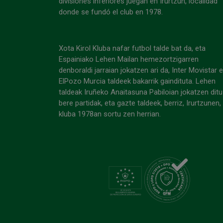
divisiones inferiores juegan en Irurtzun, localidad
donde se fundó el club en 1978.
Xota Kirol Kluba nafar futbol talde bat da, eta
Espainiako Lehen Mailan hemezortzigarren
denboraldi jarraian jokatzen ari da, Inter Movistar 
ElPozo Murcia taldeek bakarrik gaindituta. Lehen
taldeak Iruñeko Anaitasuna Pabiloian jokatzen ditu
bere partidak, eta gazte taldeek, berriz, Irurtzunen,
kluba 1978an sortu zen herrian.