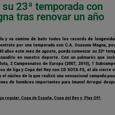
á su 23ª temporada con
na tras renovar un año
ala y va camino de batir todos los records de longevida
 contrato por una temporada con C.A. Osasuna Magna, posi
 40 años este mes de agosto, pueda comenzar su 23ª tem
inaudito en nuestro deporte. Con un palmarés que incl
soluta, 2 Campeonatos de Europa (2007, 2010), 1 Subcamp
s de liga y Copa del Rey con CD XOTA FS, el ala cierre 
va el núcleo de la que realizó una sensacional campaña pas
ciones de hombres importantes para Imanol Arregui desp
ga regular, Copa de España, Copa del Rey y Play Off: