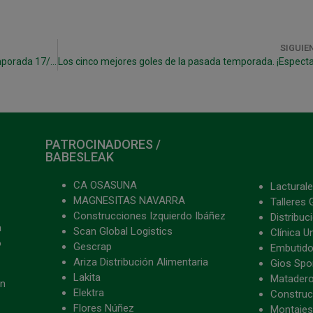
SIGUIE
C.A. Osasuna Magna, nombre oficial para la temporada 17/18
PATROCINADORES /
BABESLEAK
CA OSASUNA
Lacturale
MAGNESITAS NAVARRA
Talleres 
Construcciones Izquierdo Ibáñez
Distribu
a
Scan Global Logistics
Clínica U
o
Gescrap
Embutido
Ariza Distribución Alimentaria
Gios Spon
Lakita
Matader
ón
Elektra
Construc
Flores Núñez
Montajes