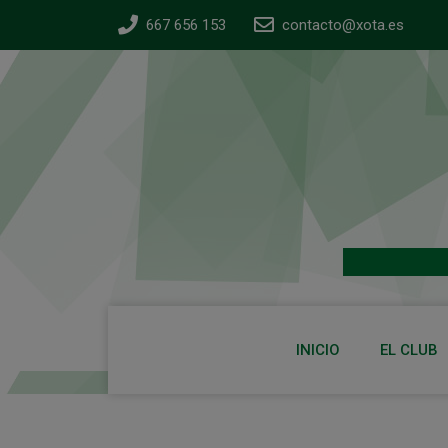
667 656 153
contacto@xota.es
INICIO
EL CLUB