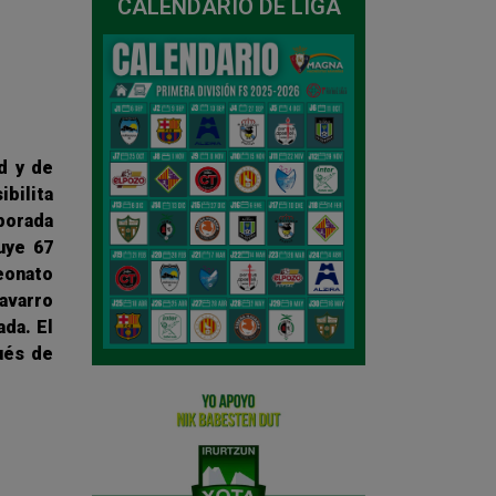
CALENDARIO DE LIGA
d y de
bilita
porada
uye 67
eonato
navarro
ada. El
ués de