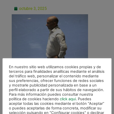
octubre 3, 2025
En nuestro sitio web utilizamos cookies propias y de
terceros para finalidades analíticas mediante el análisis
del tráfico web, personalizar el contenido mediante
sus preferencias, ofrecer funciones de redes sociales
y mostrarle publicidad personalizada en base a un
perfil elaborado a partir de sus hábitos de navegación.
Para más información puedes consultar nuestra
ANTERIOR
política de cookies haciendo
click aqui
. Puedes
«Estamos jodidos. Los detalles han inclinado la balanza»
aceptar todas las cookies mediante el botón “Aceptar”
o puedes aceptarlas de forma concreta, modificar su
selección pulsando en "Configurar cookies" o declinar
CALENDARIO DE LIGA