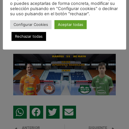
o puedes aceptarlas de forma concreta, modificar su
Como es habitual, las últimas entradas hasta
selección pulsando en "Configurar cookies" o declinar
completar el aforo permitido por Sanidad
su uso pulsando en el botón "rechazar".
Navarra, se pondrán a la venta el mismo día
Configurar Cookies
Aceptar todas
del partido, desde las 19 horas en la taquilla
del Pabellón Anaitasuna. Los abonados podrán
Rechazar todas
acceder directamente con la tarjeta a su lugar
asignado.
ANTERIOR
SIGUIENTE