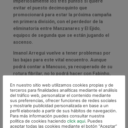
imperiosamente los tres puntos si quiere
evitar el puesto decimoquinto que
promocionará para estar la próxima campaña
en primera división, con el perdedor de la
eliminatoria entre Manzanares y El Ejido
,
equipos de segunda que se están jugando el
ascenso.
Imanol Arregui vuelve a tener problemas por
las bajas para este vital encuentro. Aunque
podrá contar a Mancuso, ya recuperado de su
rotura fibrilar, no lo podrá hacer con Fabinho,
operado la rotura de ligamento cruzado
En nuestro sitio web utilizamos cookies propias y de
anterior en su rodilla derecha y tampoco con
terceros para finalidades analíticas mediante el análisis
Juninho, uno de los jugadores más en forma
del tráfico web, personalizar el contenido mediante
sus preferencias, ofrecer funciones de redes sociales
en la segunda vuelta, pues sufrió una rotura
y mostrarle publicidad personalizada en base a un
de fibras en el aductor de su pierna izquierda
perfil elaborado a partir de sus hábitos de navegación.
en el partido ante Fútbol Emotion Zaragoza, ni
Para más información puedes consultar nuestra
política de cookies haciendo
click aqui
. Puedes
con Aitor, con una luxación en su hombro.
aceptar todas las cookies mediante el botón “Aceptar”