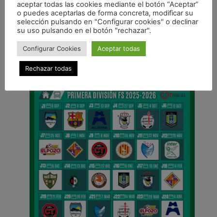
aceptar todas las cookies mediante el botón “Aceptar”
o puedes aceptarlas de forma concreta, modificar su
ANTERIOR
selección pulsando en "Configurar cookies" o declinar
Éxito de la actividad organizada por Somos Verdes Somos Rojos en Irurtzun
su uso pulsando en el botón "rechazar".
CALENDARIO DE LIGA
Configurar Cookies
Aceptar todas
Rechazar todas