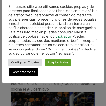
aumentó la ventaja con un sensacional disparo
En nuestro sitio web utilizamos cookies propias y de
cruzado. Antonio Diz acercó al Azkar en la
terceros para finalidades analíticas mediante el análisis
del tráfico web, personalizar el contenido mediante
siguiente jugada… y solo se habían disputado dos
sus preferencias, ofrecer funciones de redes sociales
minutos de la reanudación. El encuentro, que subía
y mostrarle publicidad personalizada en base a un
por momentos su emoción siguió jugándose con
perfil elaborado a partir de sus hábitos de navegación.
Para más información puedes consultar nuestra
alternativas de los dos equipos, la magia frente a
política de cookies haciendo
click aqui
. Puedes
las pizarras y los goles cayendo una y otra
aceptar todas las cookies mediante el botón “Aceptar”
vez.Carlitos hizo el sexto a la salida de un córner
o puedes aceptarlas de forma concreta, modificar su
selección pulsando en "Configurar cookies" o declinar
y Rafa Usín el séptimo con una puntera mortífera,
su uso pulsando en el botón "rechazar".
pero a pesar de los tres goles de ventaja sobre el
Azkar, los gallegos se resistían a dar el partido por
Configurar Cookies
Aceptar todas
perdido. Con portero-jugador sobre la pista, los de
Rechazar todas
Diego Ríos buscaron la superioridad numérica,
pero el riesgo fue aprovechado por, de nuevo,
Eseverri. Chano hizo el 8-5 y Jesulito sobre la
bocina el 9-5 definitivo.