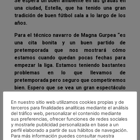
Se espera un buen ambiente en las gradas en
una ciudad, Estella, que ha tenido una gran
tradición de buen fútbol sala a lo largo de los
años.
Para el técnico navarro de Magna Gurpea “es
una cita bonita y un buen partido de
pretemporada que nos mostrará cómo
estamos cuando quedan pocas fechas para
empezar la liga. Estamos teniendo bastantes
problemas en lo que llevamos de
pretemporada pero seguro que competiremos
bien. Espero que se vea un gran espectáculo
en una ciudad como Estella, donde siempre ha
En nuestro sitio web utilizamos cookies propias y de
habido buenos equipos de nuestro deporte”.
terceros para finalidades analíticas mediante el análisis
del tráfico web, personalizar el contenido mediante
sus preferencias, ofrecer funciones de redes sociales
y mostrarle publicidad personalizada en base a un
perfil elaborado a partir de sus hábitos de navegación.
Para más información puedes consultar nuestra