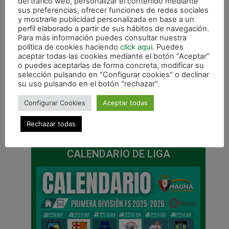
del tráfico web, personalizar el contenido mediante
de los jugadores seleccionados.
sus preferencias, ofrecer funciones de redes sociales
y mostrarle publicidad personalizada en base a un
perfil elaborado a partir de sus hábitos de navegación.
Para más información puedes consultar nuestra
Pepe Martin, entrenador de prestigio, acompañó a
política de cookies haciendo
click aqui
. Puedes
varios jugadores a las pruebas.
aceptar todas las cookies mediante el botón “Aceptar”
o puedes aceptarlas de forma concreta, modificar su
selección pulsando en "Configurar cookies" o declinar
su uso pulsando en el botón "rechazar".
Configurar Cookies
Aceptar todas
ANTERIOR
SIGUIENTE
Rechazar todas
Ya se están realizando las pruebas de captación de jugadores
Continúa la campaña «SOMOS VERDES» de apoyo al club
CALENDARIO DE LIGA