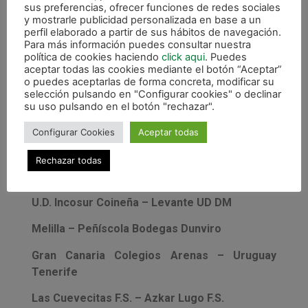
C.D. Brihuega – Inter Movistar
sus preferencias, ofrecer funciones de redes sociales
y mostrarle publicidad personalizada en base a un
C.E. Escola Pía – FC Barcelona
perfil elaborado a partir de sus hábitos de navegación.
Para más información puedes consultar nuestra
Palleja F.S. – Marfil Santa Coloma
política de cookies haciendo
click aqui
. Puedes
aceptar todas las cookies mediante el botón “Aceptar”
FS Valdepeñas – Magna Navarra
o puedes aceptarlas de forma concreta, modificar su
selección pulsando en "Configurar cookies" o declinar
Elche CF – Montesinos Jumilla
su uso pulsando en el botón "rechazar".
Configurar Cookies
Aceptar todas
Hércules San Vicente – ElPozo Murcia
Nazareno Real Betis B.F.S. – Jaén Paraíso
Rechazar todas
Interior
U.D. Incosur Coineña – Levante UD DM
Melilla – Peñíscola Bodegas Dunviro
Gran Canaria Colegios Arenas – Uruguay
Tenerife
Las Cuevecitas F.S. – Azkar Lugo F.S.