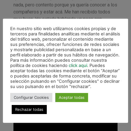
nada, pero contento porque ya quería conocer a los
compañeros y estar acá. Me han recibido todos
muy buen. He estado hablando un poco con
Linhares, Juninho… Hoy me instalo donde voy a
En nuestro sitio web utilizamos cookies propias y de
vivir, así que por ese lado tranquilo también».
terceros para finalidades analíticas mediante el análisis
del tráfico web, personalizar el contenido mediante
Sobre Anaitasuna añadía: «La cancha está muy
sus preferencias, ofrecer funciones de redes sociales
linda, la tribuna, el piso… Dan ganas ya de jugar».
y mostrarle publicidad personalizada en base a un
perfil elaborado a partir de sus hábitos de navegación.
Por último tenía unas palabras hacía la afición
Para más información puedes consultar nuestra
verde: «Que se ilusionen igual que nosotros. Lo
política de cookies haciendo
click aqui
. Puedes
aceptar todas las cookies mediante el botón “Aceptar”
vamos a dar todo por competir de igual a igual.
o puedes aceptarlas de forma concreta, modificar su
Después el resultado puede estar a o no, pero
selección pulsando en "Configurar cookies" o declinar
competir al máximo nivel siempre tiene que estar
su uso pulsando en el botón "rechazar".
y enganchar a la gente. Que lvengan al estadio, eso
Configurar Cookies
Aceptar todas
es lo importante».
Rechazar todas