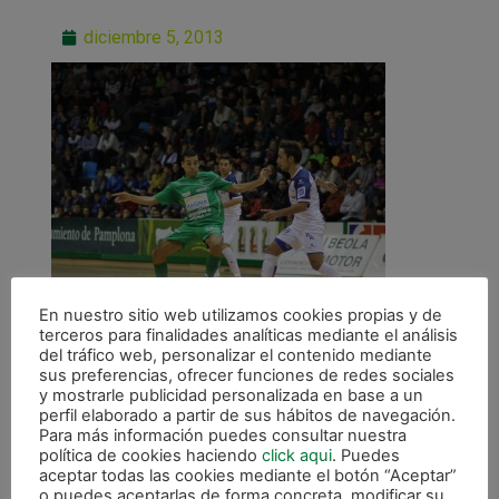
diciembre 5, 2013
En nuestro sitio web utilizamos cookies propias y de
terceros para finalidades analíticas mediante el análisis
del tráfico web, personalizar el contenido mediante
sus preferencias, ofrecer funciones de redes sociales
y mostrarle publicidad personalizada en base a un
perfil elaborado a partir de sus hábitos de navegación.
Para más información puedes consultar nuestra
política de cookies haciendo
click aqui
. Puedes
ANTERIOR
aceptar todas las cookies mediante el botón “Aceptar”
Goleada a Rios Renovables (4-0) y ¡A la Copa!
o puedes aceptarlas de forma concreta, modificar su