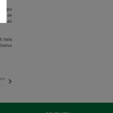
 equipo
nto de
uto más
A falta
initivo
NTE
El partido El Pozo Murcia – Magna Navarra será televisado en directo por Teledeporte