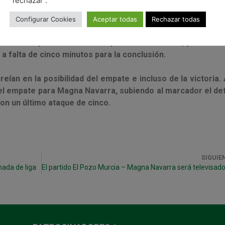
"rechazar".
altó a la pista con el objetivo de levantar el encuentro. El
Configurar Cookies
Aceptar todas
Rechazar todas
a los cuatro minutos del segundo tiempo gracias a un ta
Tolrá el que anotaría el 4-2 para los visitantes, y un min
 a falta de cinco minutos para la conclusión.
eían en la posibilidad del empate e incluso de la victoria. 
a el empate para Magna Navarra, subiendo al marcador el def
con un último ataque de cinco.
SIGUIE
nada de liga