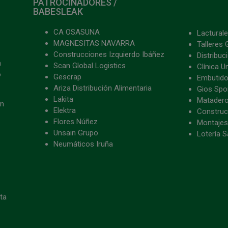
PATROCINADORES /
BABESLEAK
CA OSASUNA
Lacturale
MAGNESITAS NAVARRA
Talleres 
Construcciones Izquierdo Ibáñez
Distribu
a
Scan Global Logistics
Clínica U
o
Gescrap
Embutido
Ariza Distribución Alimentaria
Gios Spon
Lakita
Matader
ón
Elektra
Construc
Flores Núñez
Montajes
Unsain Grupo
Lotería S
Neumáticos Iruña
eta