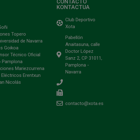
CONTACTO
KONTACTUA
Club Deportivo
Xota
Goñi
ciones Topero
Pabellón
niversidad de Navarra
Anaitasuna, calle
s Goikoa
Doctor López
sor Técnico Oficial
Sanz 2, CP 31011,
o Pamplona
Pamplona -
ciones Mariezcurrena
Navarra
 Eléctricos Erentxun
an Nicolás
contacto@xota.es