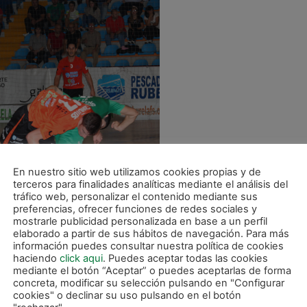
En nuestro sitio web utilizamos cookies propias y de
terceros para finalidades analíticas mediante el análisis del
tráfico web, personalizar el contenido mediante sus
preferencias, ofrecer funciones de redes sociales y
mostrarle publicidad personalizada en base a un perfil
elaborado a partir de sus hábitos de navegación. Para más
información puedes consultar nuestra política de cookies
haciendo
click aqui
. Puedes aceptar todas las cookies
i solicitaba tiempo muerto para reorganizar a los suyos, p
mediante el botón “Aceptar” o puedes aceptarlas de forma
ficientes para evitar el 3-0 obra de Antoñito. Antes del de
concreta, modificar su selección pulsando en "Configurar
cookies" o declinar su uso pulsando en el botón
el que se llegaría al final de los primeros veinte minutos.