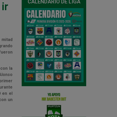
CALENDARIO DE LIGA
ir
 mitad
grando
fueron
 con la
 Alonso
primer
durante
 en el
con un