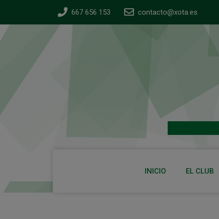
667 656 153
contacto@xota.es
INICIO
EL CLUB