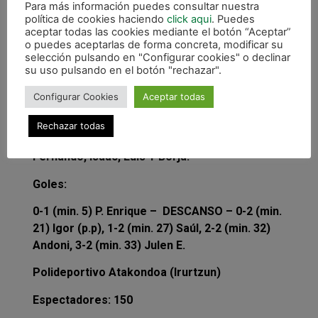
Para más información puedes consultar nuestra
cancha.
política de cookies haciendo
click aqui
. Puedes
aceptar todas las cookies mediante el botón “Aceptar”
Ficha técnica:
o puedes aceptarlas de forma concreta, modificar su
selección pulsando en "Configurar cookies" o declinar
GURPEA-XOTA: Amezqueta, Igor, Andoni, Natxo
su uso pulsando en el botón "rechazar".
y Julen L. (5 inicial) Julen E., Oihan, Ivan, Saúl,
Julen M., Dani y David.
Configurar Cookies
Aceptar todas
SEGORBE: Pablo, Andoni, Nicolás, Jose y Daniel
Rechazar todas
(5 inicial) P. Enrique, Jorge, Salvador,
Fernando, Isaac, Luis Y Borja.
Goles:
0-1 (min. 5) P. Enrique – DESCANSO – 0-2 (min.
21) Igor (p.p), 1-2 (min. 27) Saúl, 2-2 (min. 32)
Andoni, 3-2 (min. 33) Julen E.
Polideportivo Atakondoa (Irurtzun)
Espectadores: 150