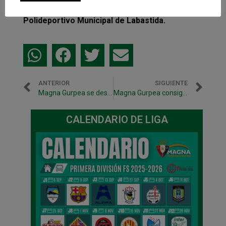
el partido se celebrará a las 17:30 en el
Polideportivo Municipal de Labastida.
ANTERIOR
SIGUIENTE
Magna Gurpea se desplaza a Santiago con ganas de victoria
Magna Gurpea consigue un agridulce punto en Santiago (4-4)
CALENDARIO DE LIGA