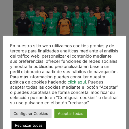
En nuestro sitio web utilizamos cookies propias y de
terceros para finalidades analíticas mediante el análisis
del tráfico web, personalizar el contenido mediante
sus preferencias, ofrecer funciones de redes sociales
y mostrarle publicidad personalizada en base a un
Plantilla de Gurpea Xota 2015/2016
perfil elaborado a partir de sus hábitos de navegación.
Para más información puedes consultar nuestra
El primer partido lo disputarán en Labastida
política de cookies haciendo
click aqui
. Puedes
aceptar todas las cookies mediante el botón “Aceptar”
frente al equipo local, un viejo conocido por
o puedes aceptarlas de forma concreta, modificar su
los numerosos enfrentamientos. Los alaveses
selección pulsando en "Configurar cookies" o declinar
son equipo veterano, con un juego muy
su uso pulsando en el botón "rechazar".
directo, y hacen de su pista un fortín donde es
Configurar Cookies
Aceptar todas
muy difícil puntuar.
Rechazar todas
La expedición saldrá de Pamplona a las 15:00, y