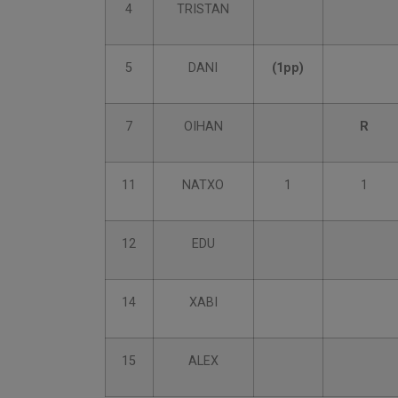
4
TRISTAN
5
DANI
(1pp)
7
OIHAN
R
11
NATXO
1
1
12
EDU
14
XABI
15
ALEX