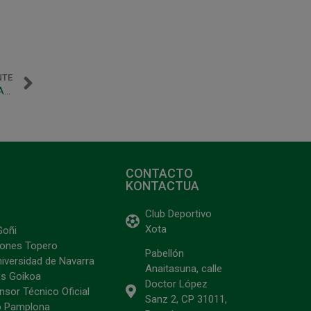
NTE
Magna Gurpea vs UMA Antequera: Viernes 8 (20.30 h) en Anaitasuna
CONTACTO
KONTACTUA
Club Deportivo
Xota
Goñi
ciones Topero
Pabellón
niversidad de Navarra
Anaitasuna, calle
s Goikoa
Doctor López
sor Técnico Oficial
Sanz 2, CP 31011,
o Pamplona