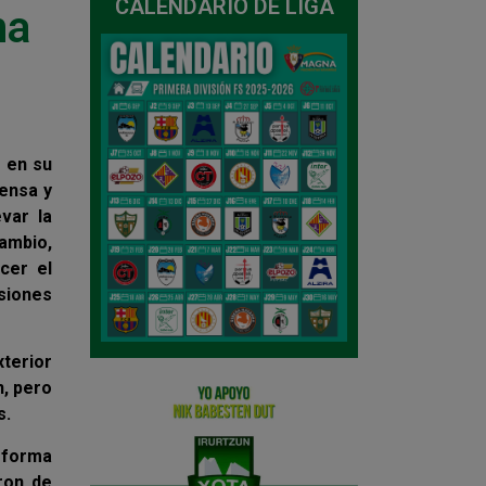
CALENDARIO DE LIGA
na
ó en su
fensa y
evar la
cambio,
cer el
siones
xterior
n, pero
s.
 forma
ron de