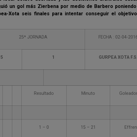
iguió un gol más Zierbena por medio de Barbero poniendo 
pea-Xota seis finales para intentar conseguir el objetiv
25ª JORNADA
FECHA : 02-04-201
5
1
GURPEA XOTA F.S
Resultado
Minuto
Goleado
1 – 0
15 – 21
Effren