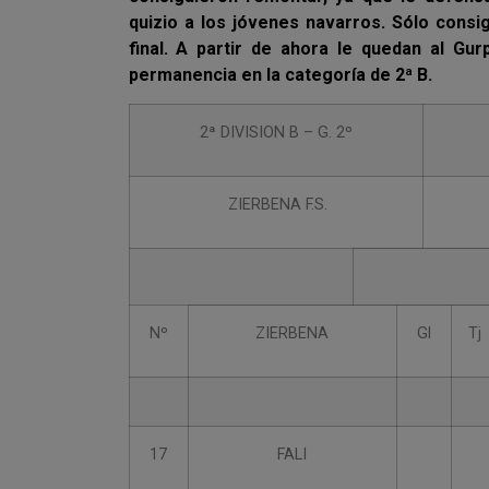
quizio a los jóvenes navarros. Sólo cons
final. A partir de ahora le quedan al Gur
permanencia en la categoría de 2ª B.
2ª DIVISION B – G. 2º
ZIERBENA F.S.
Nº
ZIERBENA
Gl
Tj
17
FALI