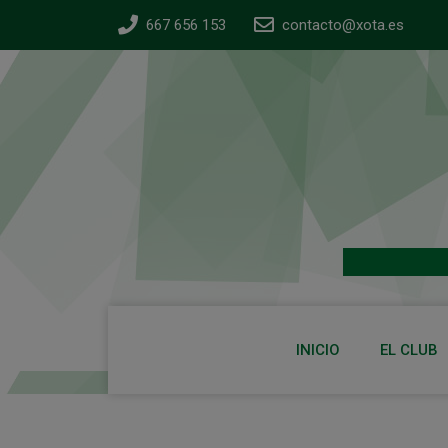
667 656 153
contacto@xota.es
INICIO
EL CLUB