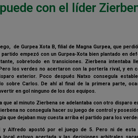
puede con el líder Zierbe
uego, de Gurpea Xota B, filial de Magna Gurpea, que perdi
. El partido empezó con un Gurpea-Xota bien plantado en de
itante, sobretodo en transiciones. Zierbena intentaba ll
 Pero los verdes no acertaron con la portería rival, y en 
isparo exterior. Poco después Natxo conseguía estable
o sobre Carlos. De ahí al final de la primera parte, oca
nvertir en gol ninguno de los dos equipos.
a que al minuto Zierbena se adelantaba con otro disparo e
Zierbena no conseguía hacer su juego de control y posesió
ia que dejaban muy cuesta arriba el partido para los verde
al y Alfredo apostó por el juego de 5. Pero ni de esta
 local estuvo acertada y las decisiones arbitrales saca