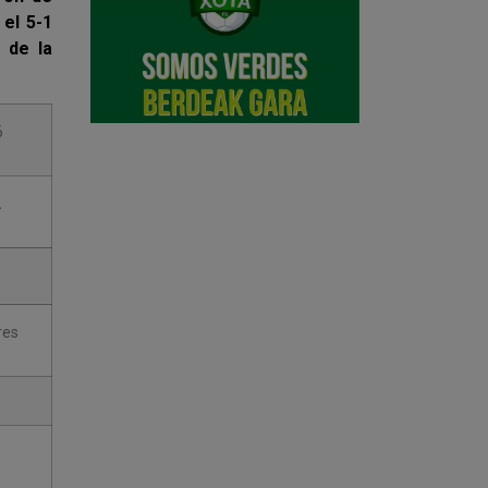
el 5-1
o de la
6
.
res