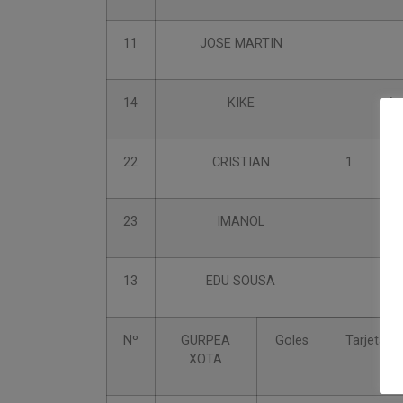
11
JOSE MARTIN
14
KIKE
A
22
CRISTIAN
1
23
IMANOL
13
EDU SOUSA
Nº
GURPEA
Goles
Tarjetas
XOTA