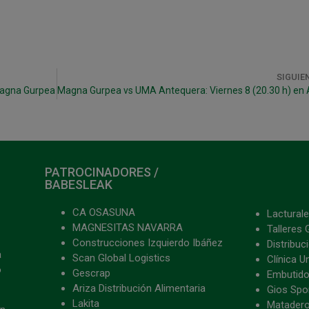
SIGUIE
Magna Gurpea
PATROCINADORES /
BABESLEAK
CA OSASUNA
Lacturale
MAGNESITAS NAVARRA
Talleres 
Construcciones Izquierdo Ibáñez
Distribu
a
Scan Global Logistics
Clínica U
o
Gescrap
Embutido
Ariza Distribución Alimentaria
Gios Spon
Lakita
Matader