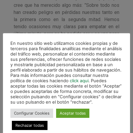
cree que ha merecido algo más: ”Sobre todo nos
han creado peligro en pérdidas nuestras tanto en
la primera como en la segunda mitad. Hemos
tenido ocasiones muy claras para empatar en el
último minuto pero no ha podido ser y es una pena
porque nos merecíamos como mínimo el empate.
En nuestro sitio web utilizamos cookies propias y de
El equipo ha hecho un partido descomunal, ha
terceros para finalidades analíticas mediante el análisis
del tráfico web, personalizar el contenido mediante
sabido levantarse y estoy orgulloso de los
sus preferencias, ofrecer funciones de redes sociales
jugadores”.
y mostrarle publicidad personalizada en base a un
perfil elaborado a partir de sus hábitos de navegación.
Para más información puedes consultar nuestra
política de cookies haciendo
click aqui
. Puedes
aceptar todas las cookies mediante el botón “Aceptar”
o puedes aceptarlas de forma concreta, modificar su
selección pulsando en "Configurar cookies" o declinar
su uso pulsando en el botón "rechazar".
Configurar Cookies
Aceptar todas
Rechazar todas