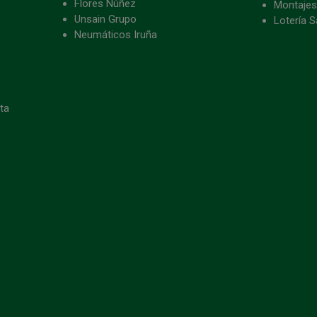
Flores Núñez
Montajes
Unsain Grupo
Lotería S
Neumáticos Iruña
eta