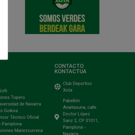
CONTACTO
KONTACTUA
Club Deportivo
Xota
Goñi
ciones Topero
Pabellón
niversidad de Navarra
Anaitasuna, calle
s Goikoa
Doctor López
sor Técnico Oficial
Sanz 2, CP 31011,
o Pamplona
Pamplona -
ciones Mariezcurrena
Navarra