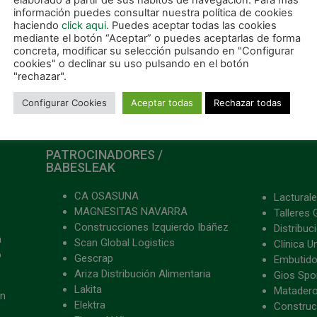
elaborado a partir de sus hábitos de navegación. Para más
información puedes consultar nuestra política de cookies
haciendo
click aqui
. Puedes aceptar todas las cookies
mediante el botón “Aceptar” o puedes aceptarlas de forma
concreta, modificar su selección pulsando en "Configurar
cookies" o declinar su uso pulsando en el botón
"rechazar".
Configurar Cookies
Aceptar todas
Rechazar todas
PATROCINADORES /
BABESLEAK
CA OSASUNA
Lacturale
MAGNESITAS NAVARRA
Talleres 
Construcciones Izquierdo Ibáñez
Distribu
a
Scan Global Logistics
Clínica U
o
Gescrap
Embutido
Ariza Distribución Alimentaria
Gios Spon
Lakita
Matader
ón
Elektra
Construc