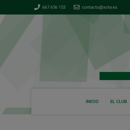
667 656 153
contacto@xota.es
INICIO
EL CLUB