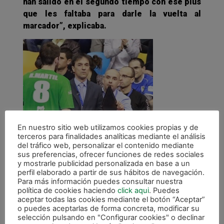
han salido en el segundo tiempo con ese plus
que les faltaba para darle la vuelta al
marcador”, explicaba.
En nuestro sitio web utilizamos cookies propias y de
terceros para finalidades analíticas mediante el análisis
del tráfico web, personalizar el contenido mediante
sus preferencias, ofrecer funciones de redes sociales
y mostrarle publicidad personalizada en base a un
Además, el técnico navarro reconocía “Marfil
perfil elaborado a partir de sus hábitos de navegación.
ha flojeado en el inicio del segundo tiempo y
Para más información puedes consultar nuestra
ha sido un bálsamo para nosotros ponernos
política de cookies haciendo
click aqui
. Puedes
aceptar todas las cookies mediante el botón “Aceptar”
por delante en el marcador, porque así ha sido
o puedes aceptarlas de forma concreta, modificar su
mucho más fácil seguir presionando en busca
selección pulsando en "Configurar cookies" o declinar