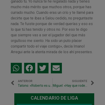
ganado tú. Yo nunca te he regalado nada y tienes
mucho más mérito que muchos otros, porque has
currado mucho. Cuando eras un crío y te llamé para
decirte que te ibas a Salou cedido, no preguntaste
nada. Te fuiste porque de verdad querías y eso es
lo que tú has tenido y otros no. Por eso te digo
que siempre vas a ser el jugador del que más
orgulloso me siento. Ha sido un puto placer
compartir todo el viaje contigo», decía Imanol
Arregui ante la atenta mirada de los ahí presentes.
ANTERIOR
SIGUIENTE
Tatono: «Roberto es un ejemplo de compromiso y lealtad»
Miguel: «Hay que rodearse de gente mejor que uno para ser mejor persona. Eso es lo que he procurado hacer contigo, Roberto»
CALENDARIO DE LIGA