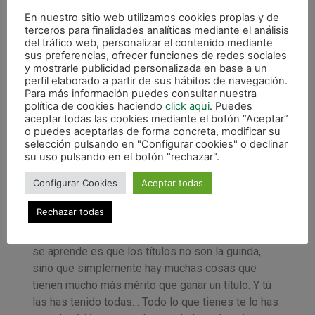
sentido «en la vida» como entrenador. A ello añadía
En nuestro sitio web utilizamos cookies propias y de
el hecho de que fuese un jugador salido de la
terceros para finalidades analíticas mediante el análisis
base, del que también destacaba su decisión a la
del tráfico web, personalizar el contenido mediante
hora de elegir sobre su futuro.
sus preferencias, ofrecer funciones de redes sociales
y mostrarle publicidad personalizada en base a un
perfil elaborado a partir de sus hábitos de navegación.
«Siempre lo he dicho porque es así. Primero
Para más información puedes consultar nuestra
porque eres de aquí. Yo también soy de Irurtzun y
política de cookies haciendo
click aqui
. Puedes
ver en la primera plantilla a cuatro tíos de Irurtzun,
aceptar todas las cookies mediante el botón “Aceptar”
o puedes aceptarlas de forma concreta, modificar su
más el entrenador y Txuma… La gente no se da
selección pulsando en "Configurar cookies" o declinar
cuenta de lo qué es eso. No se da cuenta de que
su uso pulsando en el botón "rechazar".
un pueblo de 2.500 habitantes haya llegado a hacer
Configurar Cookies
Aceptar todas
lo que hemos hecho y con cinco o seis tíos de
Irurtzun ahí. Eso es la hostia. Siempre lo he dicho y
Rechazar todas
ahora que he estado fuera es cuando te das cuenta
de que aunque no hayamos ganado títulos, lo que
se aprende es que los títulos no son la guinda,
sino que simplemente hay muchas cosas que
tienen mucho más mérito que ganar un título. Y tú
las has tenido todas… Todo lo que tienes te lo has