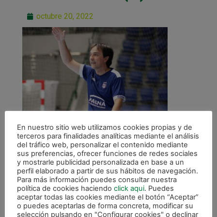
octubre 20, 2022
En nuestro sitio web utilizamos cookies propias y de
terceros para finalidades analíticas mediante el análisis
del tráfico web, personalizar el contenido mediante
sus preferencias, ofrecer funciones de redes sociales
y mostrarle publicidad personalizada en base a un
perfil elaborado a partir de sus hábitos de navegación.
Para más información puedes consultar nuestra
ANTERIOR
política de cookies haciendo
click aqui
. Puedes
Imanol: «Va a ser un partido entretenido y ojalá lo podamos ganar»
aceptar todas las cookies mediante el botón “Aceptar”
o puedes aceptarlas de forma concreta, modificar su
selección pulsando en "Configurar cookies" o declinar
CALENDARIO DE LIGA