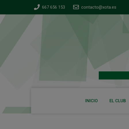
667 656 153
contacto@xota.es
INICIO
EL CLUB