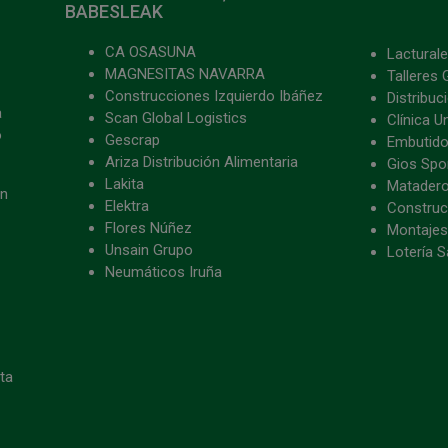
BABESLEAK
CA OSASUNA
Lacturale
MAGNESITAS NAVARRA
Talleres 
Construcciones Izquierdo Ibáñez
Distribu
a
Scan Global Logistics
Clínica U
o
Gescrap
Embutido
Ariza Distribución Alimentaria
Gios Spon
Lakita
Matader
ón
Elektra
Construc
Flores Núñez
Montajes
Unsain Grupo
Lotería S
Neumáticos Iruña
eta