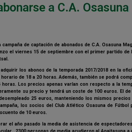
 abonarse a C.A. Osasuna
la campaña de captación de abonados de C.A. Osasuna Mag
zo el viernes 15 de septiembre con el primer partido de 
sal.
 adquirir los abonos de la temporada 2017/2018 en la ofic
n horario de 18 a 20 horas. Además, también se podrá com
 14 horas. Los precios apenas varían con respecto a la te
geramente su precio y tendrá un coste de 100 euros. El de
 desempleado 25 euros, manteniendo los mismos precios 
mpaña, los socios del Club Atlético Osasuna de Fútbol 
descuento de 10 euros.
erar el año pasado la media de asistencia de espectadore
acular. 2300 personas de media acudieron al Anaitasuna a