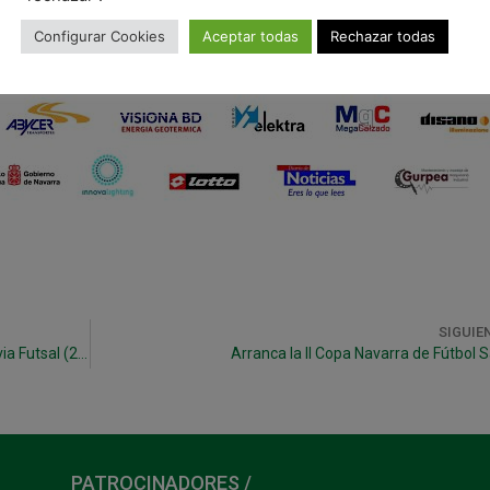
Configurar Cookies
Aceptar todas
Rechazar todas
SIGUIE
Primera victoria de la pretemporada ante Segovia Futsal (2-3)
Arranca la II Copa Navarra de Fútbol S
PATROCINADORES /