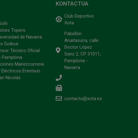
KONTACTUA
Club Deportivo
Xota
Goñi
ciones Topero
Pabellón
niversidad de Navarra
Anaitasuna, calle
s Goikoa
Doctor López
sor Técnico Oficial
Sanz 2, CP 31011,
o Pamplona
Pamplona -
ciones Mariezcurrena
Navarra
 Eléctricos Erentxun
an Nicolás
contacto@xota.es