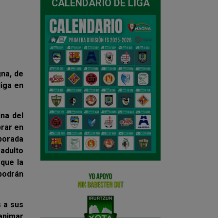
CALENDARIO DE LIGA
na, de
liga en
ina del
prar en
mporada
 adulto
que la
podrán
s a sus
 animar