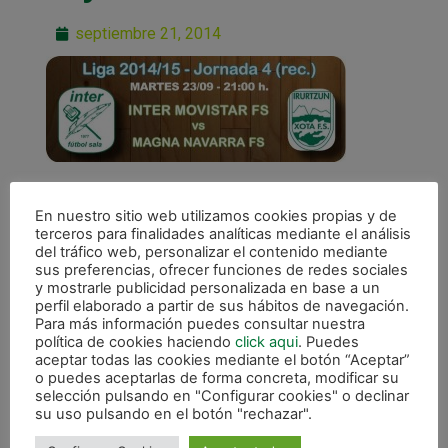
septiembre 21, 2014
En nuestro sitio web utilizamos cookies propias y de
terceros para finalidades analíticas mediante el análisis
del tráfico web, personalizar el contenido mediante
sus preferencias, ofrecer funciones de redes sociales
ANTERIOR
y mostrarle publicidad personalizada en base a un
Inter Movistar y Montesinos Jumilla, rivales en una intensa semana
perfil elaborado a partir de sus hábitos de navegación.
Para más información puedes consultar nuestra
política de cookies haciendo
click aqui
. Puedes
CALENDARIO DE LIGA
aceptar todas las cookies mediante el botón “Aceptar”
o puedes aceptarlas de forma concreta, modificar su
selección pulsando en "Configurar cookies" o declinar
su uso pulsando en el botón "rechazar".