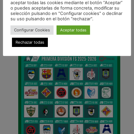
aceptar todas las cookies mediante el botón “Aceptar”
o puedes aceptarlas de forma concreta, modificar su
ANTERIOR
selección pulsando en "Configurar cookies" o declinar
Javi Eseverri, Roberto Martil y Dani Saldise renuevan sus contratos
su uso pulsando en el botón "rechazar".
CALENDARIO DE LIGA
Configurar Cookies
Aceptar todas
Rechazar todas