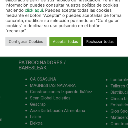
elaborado a partir de sus hábitos de navegación. Para más
información puedes consultar nuestra política de cookies
haciendo
click aqui
. Puedes aceptar todas las cookies
mediante el botón “Aceptar” o puedes aceptarlas de forma
concreta, modificar su selección pulsando en "Configurar
cookies" o declinar su uso pulsando en el botón
"rechazar".
Configurar Cookies
Aceptar todas
Rechazar todas
PATROCINADORES /
BABESLEAK
CA OSASUNA
Lacturale
MAGNESITAS NAVARRA
Talleres 
Construcciones Izquierdo Ibáñez
Distribu
a
Scan Global Logistics
Clínica U
o
Gescrap
Embutido
Ariza Distribución Alimentaria
Gios Spon
Lakita
Matader
ón
Elektra
Construc