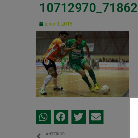
10712970_71862
junio 9, 2015
ANTERIOR