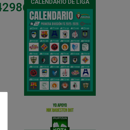
CALENDARIO DE LIGA
42986706704_n