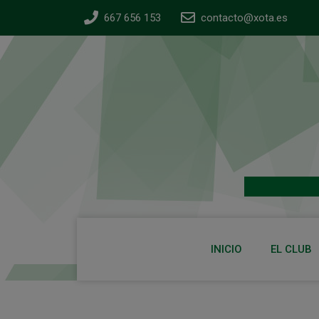
667 656 153
contacto@xota.es
INICIO
EL CLUB