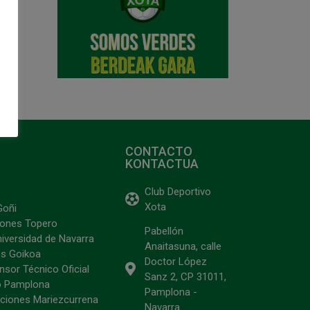
CONTACTO
KONTACTUA
Club Deportivo
Xota
Goñi
ciones Topero
Pabellón
niversidad de Navarra
Anaitasuna, calle
s Goikoa
Doctor López
sor Técnico Oficial
Sanz 2, CP 31011,
o Pamplona
Pamplona -
ciones Mariezcurrena
Navarra