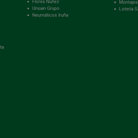
Flores Núñez
Montajes
Unsain Grupo
Lotería S
Neumáticos Iruña
eta