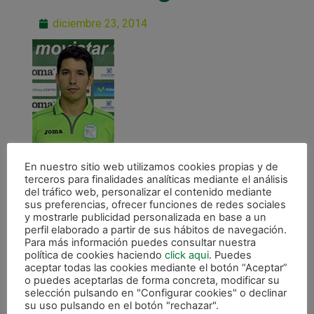
diciembre 23, 2014
En nuestro sitio web utilizamos cookies propias y de
terceros para finalidades analíticas mediante el análisis
del tráfico web, personalizar el contenido mediante
sus preferencias, ofrecer funciones de redes sociales
y mostrarle publicidad personalizada en base a un
ANTERIOR
perfil elaborado a partir de sus hábitos de navegación.
Jesús Murga se incorpora a la plantilla cedido por Inter Movistar
Para más información puedes consultar nuestra
política de cookies haciendo
click aqui
. Puedes
aceptar todas las cookies mediante el botón “Aceptar”
CALENDARIO DE LIGA
o puedes aceptarlas de forma concreta, modificar su
selección pulsando en "Configurar cookies" o declinar
su uso pulsando en el botón "rechazar".