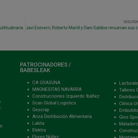
SIGUIE
ltitudinaria
PATROCINADORES /
BABESLEAK
CA OSASUNA
Lacturale
MAGNESITAS NAVARRA
Talleres 
Construcciones Izquierdo Ibáñez
Distribu
a
Scan Global Logistics
Clínica U
o
Gescrap
Embutido
Ariza Distribución Alimentaria
Gios Spon
Lakita
Matader
ón
Elektra
Construc
Flores Núñez
Montajes