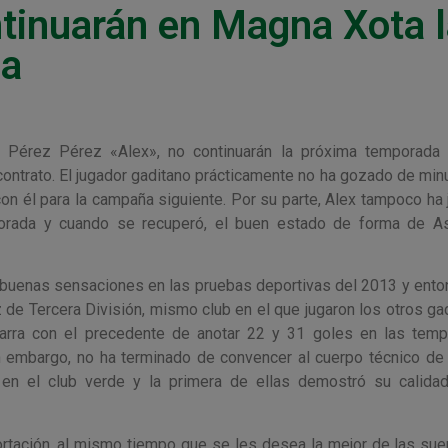
ntinuarán en Magna Xota 
da
o Pérez Pérez «Alex», no continuarán la próxima temporada
ntrato. El jugador gaditano prácticamente no ha gozado de min
on él para la campaña siguiente. Por su parte, Alex tampoco ha 
porada y cuando se recuperó, el buen estado de forma de As
 buenas sensaciones en las pruebas deportivas del 2013 y ento
z de Tercera División, mismo club en el que jugaron los otros ga
avarra con el precedente de anotar 22 y 31 goles en las tem
 embargo, no ha terminado de convencer al cuerpo técnico d
en el club verde y la primera de ellas demostró su calid
ortación, al mismo tiempo que se les desea la mejor de las sue