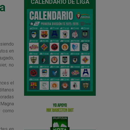
CALENDARIO DE LIGA
la
 siendo
utos en
jugado,
ier, no
nces el
ditanos
poradas
e Magna
ad como
rtes en