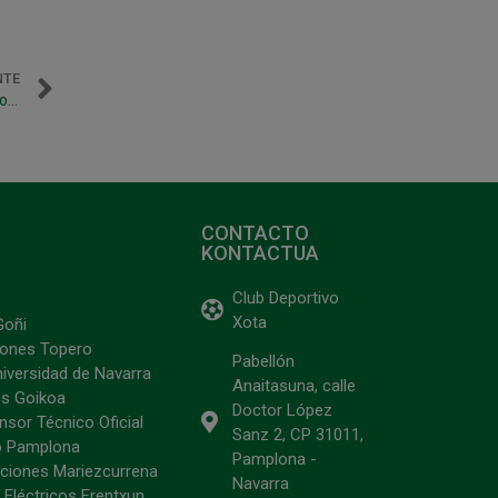
NTE
Javi Eseverri, Roberto Martil y Dani Saldise renuevan sus contratos
CONTACTO
KONTACTUA
Club Deportivo
Xota
Goñi
ciones Topero
Pabellón
niversidad de Navarra
Anaitasuna, calle
s Goikoa
Doctor López
sor Técnico Oficial
Sanz 2, CP 31011,
o Pamplona
Pamplona -
ciones Mariezcurrena
Navarra
 Eléctricos Erentxun