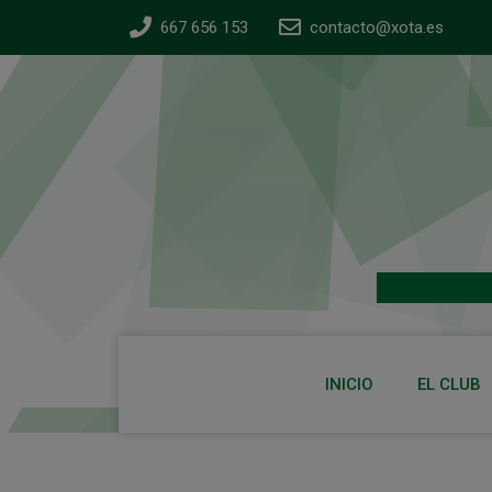
667 656 153
contacto@xota.es
INICIO
EL CLUB