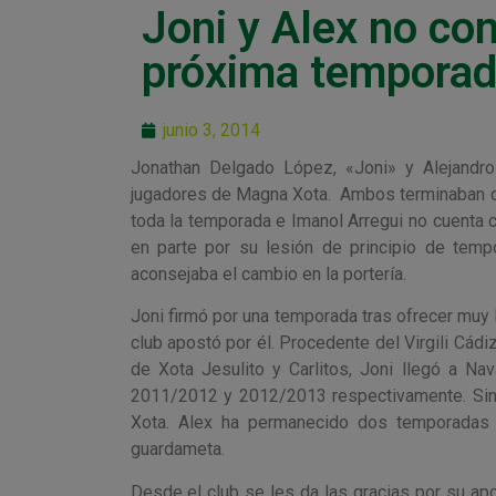
Joni y Alex no co
próxima tempora
junio 3, 2014
Jonathan Delgado López, «Joni» y Alejandr
jugadores de Magna Xota. Ambos terminaban co
toda la temporada e Imanol Arregui no cuenta c
en parte por su lesión de principio de tem
aconsejaba el cambio en la portería.
Joni firmó por una temporada tras ofrecer muy
club apostó por él. Procedente del Virgili Cádi
de Xota Jesulito y Carlitos, Joni llegó a N
2011/2012 y 2012/2013 respectivamente. Sin
Xota. Alex ha permanecido dos temporadas 
guardameta.
Desde el club se les da las gracias por su ap