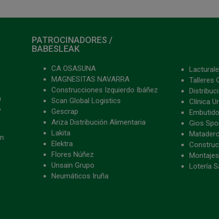
PATROCINADORES /
BABESLEAK
CA OSASUNA
Lacturale
MAGNESITAS NAVARRA
Talleres 
Construcciones Izquierdo Ibáñez
Distribu
a
Scan Global Logistics
Clínica U
o
Gescrap
Embutido
Ariza Distribución Alimentaria
Gios Spon
Lakita
Matader
ón
Elektra
Construc
Flores Núñez
Montajes
Unsain Grupo
Lotería S
Neumáticos Iruña