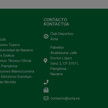
CONTACTO
KONTACTUA
Club Deportivo
Xota
Goñi
ciones Topero
Pabellón
niversidad de Navarra
Anaitasuna, calle
s Goikoa
Doctor López
sor Técnico Oficial
Sanz 2, CP 31011,
o Pamplona
Pamplona -
ciones Mariezcurrena
Navarra
 Eléctricos Erentxun
an Nicolás
contacto@xota.es