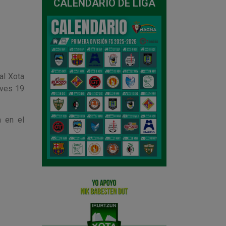
CALENDARIO DE LIGA
al Xota
eves 19
a en el