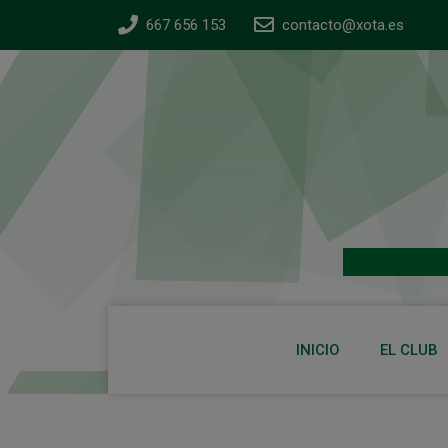
667 656 153
contacto@xota.es
INICIO
EL CLUB