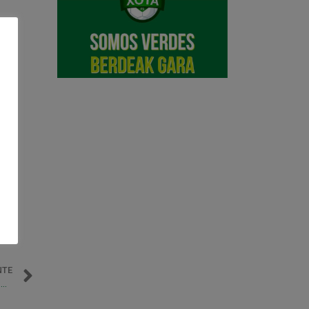
NTE
Marc Tolrà jugará el Mundial Universitario con la Selección Nacional