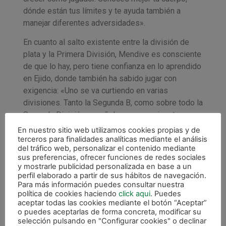
dónde están tus límites y te ayuda también a
manejar diferentes adversidades».
En cuanto al salto existente entre la división de
plata y la Primera División, Mendive es consciente
de que lo hay, pero tiene confianza en lo aprendido
en Ejido, donde también ha sabido jugar con
exigencia: «Uno se va curtiendo en varias
divisiones. Tanto la Segunda B, como sobre todo la
Segunda División española es muy exigente y
aunque de Segunda a Primera hay ese salto del
En nuestro sitio web utilizamos cookies propias y de
que todos hablamos, sí que es verdad que la
terceros para finalidades analíticas mediante el análisis
del tráfico web, personalizar el contenido mediante
Segunda División es muy exigente, en la que te
sus preferencias, ofrecer funciones de redes sociales
ponen contra las cuerdas y te tienes que exigir al
y mostrarle publicidad personalizada en base a un
máximo».
perfil elaborado a partir de sus hábitos de navegación.
Para más información puedes consultar nuestra
política de cookies haciendo
click aqui
. Puedes
El próximo 26 de agosto deberá estar en
aceptar todas las cookies mediante el botón “Aceptar”
Anaitasuna para dar comienzo a la pretemporada
o puedes aceptarlas de forma concreta, modificar su
junto al resto de sus compañeros. Ya ha venido
selección pulsando en "Configurar cookies" o declinar