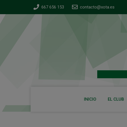
667 656 153
contacto@xota.es
INICIO
EL CLUB