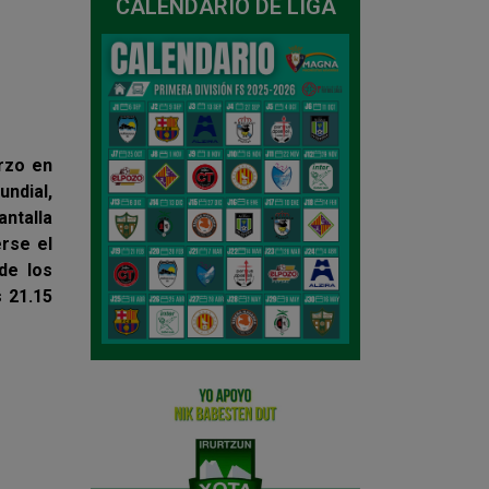
CALENDARIO DE LIGA
rzo en
undial,
antalla
erse el
de los
s 21.15