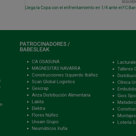
SIGUIE
PATROCINADORES /
BABESLEAK
CA OSASUNA
Lacturale
MAGNESITAS NAVARRA
Talleres 
Construcciones Izquierdo Ibáñez
Distribu
a
Scan Global Logistics
Clínica U
o
Gescrap
Embutido
Ariza Distribución Alimentaria
Gios Spon
Lakita
Matader
ón
Elektra
Construc
Flores Núñez
Montajes
Unsain Grupo
Lotería S
Neumáticos Iruña