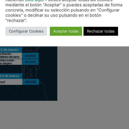
España podrá verse en 26 países del norte de África y O
mediante el botón “Aceptar” o puedes aceptarlas de forma
 a través de TVI24, y en Hungría, República Checa y Esloca
concreta, modificar su selección pulsando en "Configurar
cookies" o declinar su uso pulsando en el botón
"rechazar".
Configurar Cookies
Aceptar todas
Rechazar todas