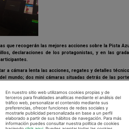
s que recogerán las mejores acciones sobre la Pista Azu
illos, declaraciones de los protagonistas, y en las grad
participantes.
ar a cámara lenta las acciones, regates y detalles técni
el mundo; dos mini cámaras situadas detrás de las porte
, serán los principales atractivos de una apuesta mediáti
restigioso del Fútbol Sala Nacional.
En nuestro sitio web utilizamos cookies propias y de
terceros para finalidades analíticas mediante el análisis del
tegramente en directo, con un previo de 15 minutos cada j
tráfico web, personalizar el contenido mediante sus
preferencias, ofrecer funciones de redes sociales y
ranará todo lo que acontezca durante el torneo, junto
mostrarle publicidad personalizada en base a un perfil
Rodriguez-Navia ‘Cancho’, el que fuera portero internaci
elaborado a partir de sus hábitos de navegación. Para más
técnica en cada partido.
información puedes consultar nuestra política de cookies
haciendo
click aqui
. Puedes aceptar todas las cookies