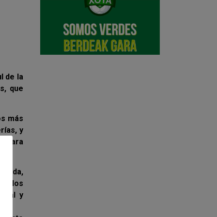
l de la
as, que
cos más
rías, y
ca para
ornada,
 a los
onal y