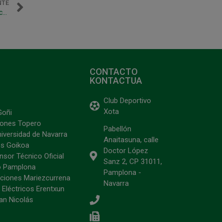
NTE
Llega la Copa con el enfrentamiento en 1/4 ante el F.C.Barcelona
CONTACTO
KONTACTUA
Club Deportivo
Xota
Goñi
ciones Topero
Pabellón
niversidad de Navarra
Anaitasuna, calle
s Goikoa
Doctor López
sor Técnico Oficial
Sanz 2, CP 31011,
o Pamplona
Pamplona -
ciones Mariezcurrena
Navarra
 Eléctricos Erentxun
an Nicolás