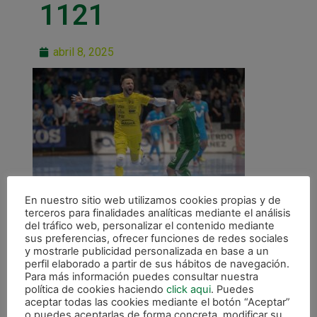
1121
abril 8, 2025
En nuestro sitio web utilizamos cookies propias y de
terceros para finalidades analíticas mediante el análisis
del tráfico web, personalizar el contenido mediante
sus preferencias, ofrecer funciones de redes sociales
y mostrarle publicidad personalizada en base a un
perfil elaborado a partir de sus hábitos de navegación.
Para más información puedes consultar nuestra
política de cookies haciendo
click aqui
. Puedes
ANTERIOR
aceptar todas las cookies mediante el botón “Aceptar”
«La gente se está enganchando y eso es lo que queremos»
o puedes aceptarlas de forma concreta, modificar su