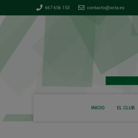
667 656 153
contacto@xota.es
INICIO
EL CLUB