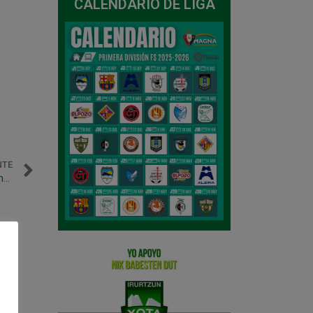
CALENDARIO DE LIGA
NTE
Segundo lleno consecutivo en Anaitasuna y derrota ante Inter Movistar