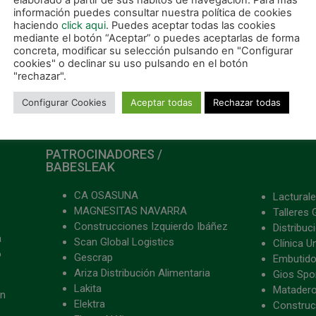
elaborado a partir de sus hábitos de navegación. Para más
información puedes consultar nuestra política de cookies
haciendo
click aqui
. Puedes aceptar todas las cookies
mediante el botón “Aceptar” o puedes aceptarlas de forma
concreta, modificar su selección pulsando en "Configurar
cookies" o declinar su uso pulsando en el botón
"rechazar".
Configurar Cookies
Aceptar todas
Rechazar todas
PATROCINADORES /
BABESLEAK
CA OSASUNA
Lacturale
MAGNESITAS NAVARRA
Talleres 
Construcciones Izquierdo Ibáñez
Distribu
a
Scan Global Logistics
Clínica U
o
Gescrap
Embutido
Ariza Distribución Alimentaria
Gios Spon
Lakita
Matader
ón
Elektra
Construc