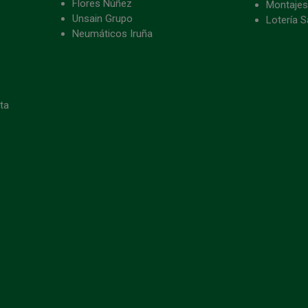
Flores Núñez
Montajes
Unsain Grupo
Lotería S
Neumáticos Iruña
eta