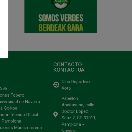
CONTACTO
KONTACTUA
Club Deportivo
Xota
Goñi
ciones Topero
Pabellón
niversidad de Navarra
Anaitasuna, calle
s Goikoa
Doctor López
sor Técnico Oficial
Sanz 2, CP 31011,
o Pamplona
Pamplona -
ciones Mariezcurrena
Navarra