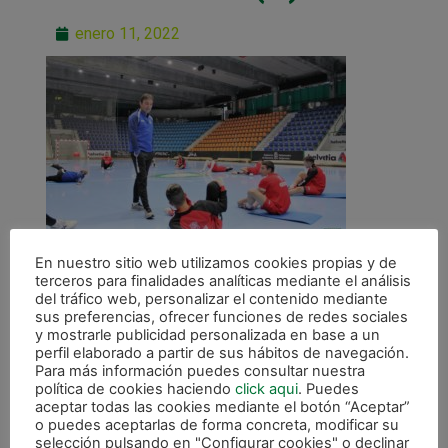
enero 11, 2022
En nuestro sitio web utilizamos cookies propias y de
terceros para finalidades analíticas mediante el análisis
del tráfico web, personalizar el contenido mediante
sus preferencias, ofrecer funciones de redes sociales
y mostrarle publicidad personalizada en base a un
perfil elaborado a partir de sus hábitos de navegación.
Para más información puedes consultar nuestra
ANTERIOR
política de cookies haciendo
click aqui
. Puedes
La primera plantilla retoma el trabajo tras el parón navideño
aceptar todas las cookies mediante el botón “Aceptar”
o puedes aceptarlas de forma concreta, modificar su
selección pulsando en "Configurar cookies" o declinar
CALENDARIO DE LIGA