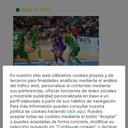
mayo 13, 2023
En nuestro sitio web utilizamos cookies propias y de
terceros para finalidades analíticas mediante el análisis
del tráfico web, personalizar el contenido mediante
sus preferencias, ofrecer funciones de redes sociales
y mostrarle publicidad personalizada en base a un
perfil elaborado a partir de sus hábitos de navegación.
Para más información puedes consultar nuestra
ANTERIOR
política de cookies haciendo
click aqui
. Puedes
La salvación se decidirá en Anaitasuna
aceptar todas las cookies mediante el botón “Aceptar”
o puedes aceptarlas de forma concreta, modificar su
selección pulsando en "Configurar cookies" o declinar