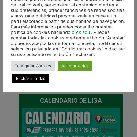
del tráfico web, personalizar el contenido mediante
sus preferencias, ofrecer funciones de redes sociales
y mostrarle publicidad personalizada en base a un
perfil elaborado a partir de sus hábitos de navegación.
Para más información puedes consultar nuestra
política de cookies haciendo
click aqui
. Puedes
aceptar todas las cookies mediante el botón “Aceptar”
o puedes aceptarlas de forma concreta, modificar su
selección pulsando en "Configurar cookies" o declinar
su uso pulsando en el botón "rechazar".
Configurar Cookies
Aceptar todas
Rechazar todas
ANTERIOR
SIGUIENTE
Derrota de Gurpea frente a Sala Quinto (2-6)
Magna Navarra ante D-Link Zaragoza, este viernes en el Anaitasuna
CALENDARIO DE LIGA