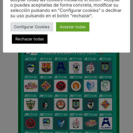
ANTERIOR
o puedes aceptarlas de forma concreta, modificar su
La victoria se resiste y Osasuna Magna saca un empate de su visita a Córdoba
selección pulsando en "Configurar cookies" o declinar
su uso pulsando en el botón "rechazar".
CALENDARIO DE LIGA
Configurar Cookies
Aceptar todas
Rechazar todas