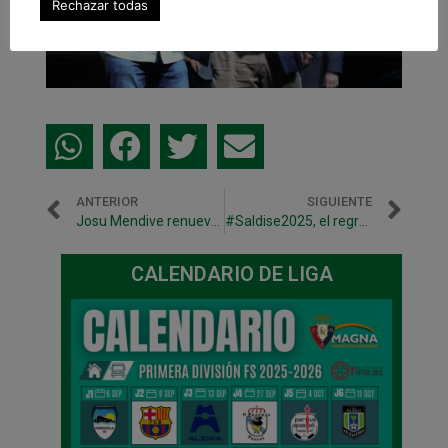
Rechazar todas
ANTERIOR
SIGUIENTE
Josu Mendive renueva hasta 2025 y la próxima temporada jugará cedido en El Ejido FS
#Saldise2025, el regreso a casa de un campeón
CALENDARIO DE LIGA