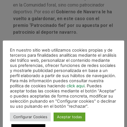
en la Comunidad foral, sino como patrocinador
deportivo. Por eso el
Gobierno de Navarra le ha
vuelto a galardonar, en este caso con el
premio ‘Patrocinado fiel’ por su apuesta por el
patrocinio al deporte navarro.
Para nuestro club es fundamental poder contar con
marcas del compromiso de Lacturale y que esta
En nuestro sitio web utilizamos cookies propias y de
terceros para finalidades analíticas mediante el análisis
reciba premios como el del Gobierno foral supone
del tráfico web, personalizar el contenido mediante
una victoria de todos los equipos navarros que
sus preferencias, ofrecer funciones de redes sociales
junto a Lacturale caminamos de la mano. Zorionak!
y mostrarle publicidad personalizada en base a un
perfil elaborado a partir de sus hábitos de navegación.
Eskerrik asko!
Para más información puedes consultar nuestra
política de cookies haciendo
click aqui
. Puedes
aceptar todas las cookies mediante el botón “Aceptar”
o puedes aceptarlas de forma concreta, modificar su
selección pulsando en "Configurar cookies" o declinar
su uso pulsando en el botón "rechazar".
Configurar Cookies
Aceptar todas