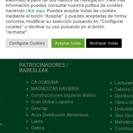
elaborado a partir de sus hábitos de navegación. Para más
información puedes consultar nuestra política de cookies
haciendo
click aqui
. Puedes aceptar todas las cookies
mediante el botón “Aceptar” o puedes aceptarlas de forma
concreta, modificar su selección pulsando en "Configurar
cookies" o declinar su uso pulsando en el botón
"rechazar".
Configurar Cookies
Aceptar todas
Rechazar todas
PATROCINADORES /
BABESLEAK
CA OSASUNA
Lacturale
MAGNESITAS NAVARRA
Talleres 
Construcciones Izquierdo Ibáñez
Distribu
a
Scan Global Logistics
Clínica U
o
Gescrap
Embutido
Ariza Distribución Alimentaria
Gios Spon
Lakita
Matader
ón
Elektra
Construc