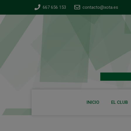
667 656 153
contacto@xota.es
INICIO
EL CLUB