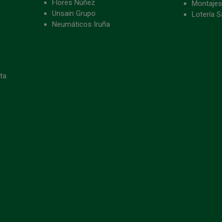
Flores Núñez
Montajes
Unsain Grupo
Lotería S
Neumáticos Iruña
eta