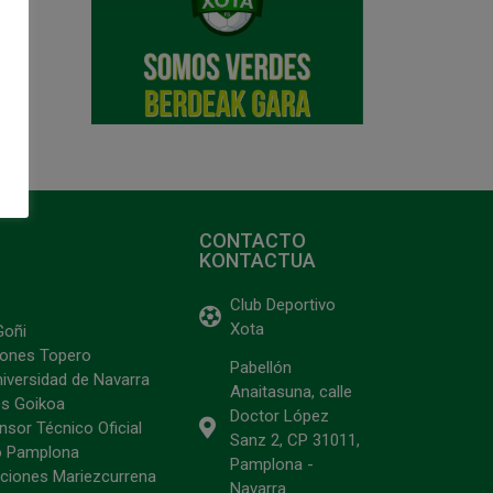
CONTACTO
KONTACTUA
Club Deportivo
Xota
Goñi
ciones Topero
Pabellón
niversidad de Navarra
Anaitasuna, calle
s Goikoa
Doctor López
sor Técnico Oficial
Sanz 2, CP 31011,
o Pamplona
Pamplona -
ciones Mariezcurrena
Navarra