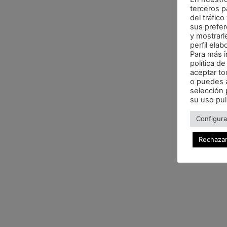
terceros pa
del tráfic
sus prefer
y mostrarl
perfil ela
Para más i
política d
aceptar to
o puedes a
selección 
su uso pul
Configura
Rechazar