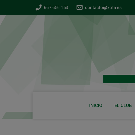
667 656 153
contacto@xota.es
INICIO
EL CLUB