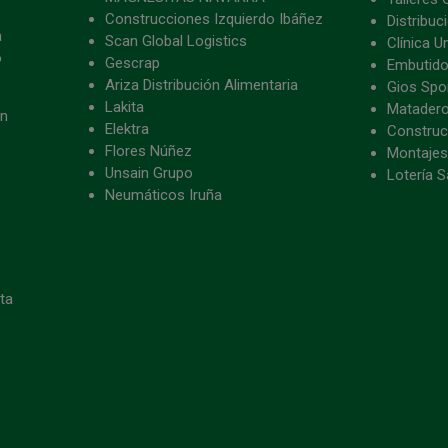
Construcciones Izquierdo Ibáñez
Distribu
a
Scan Global Logistics
Clínica U
o
Gescrap
Embutido
Ariza Distribución Alimentaria
Gios Spon
Lakita
Matader
ón
Elektra
Construc
Flores Núñez
Montajes
Unsain Grupo
Lotería S
Neumáticos Iruña
eta