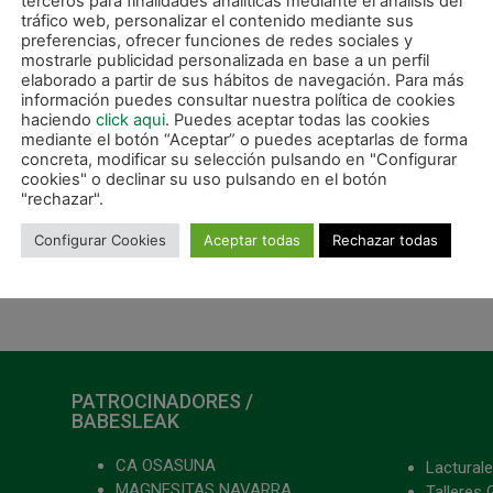
terceros para finalidades analíticas mediante el análisis del
tráfico web, personalizar el contenido mediante sus
preferencias, ofrecer funciones de redes sociales y
mostrarle publicidad personalizada en base a un perfil
ctadores
elaborado a partir de sus hábitos de navegación. Para más
información puedes consultar nuestra política de cookies
. 2-1 Javi Saldise minuto 14 y 3-1 Esteller. minuto 16
haciendo
click aqui
. Puedes aceptar todas las cookies
mediante el botón “Aceptar” o puedes aceptarlas de forma
concreta, modificar su selección pulsando en "Configurar
cookies" o declinar su uso pulsando en el botón
"rechazar".
Configurar Cookies
Aceptar todas
Rechazar todas
SIGUIE
opa del Rey
Precomar se une a los patrocinadores de Magna Nava
PATROCINADORES /
BABESLEAK
CA OSASUNA
Lacturale
MAGNESITAS NAVARRA
Talleres 