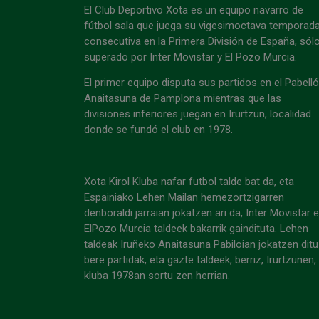
El Club Deportivo Xota es un equipo navarro de
fútbol sala que juega su vigesimoctava temporad
consecutiva en la Primera División de España, sól
superado por Inter Movistar y El Pozo Murcia.
El primer equipo disputa sus partidos en el Pabell
Anaitasuna de Pamplona mientras que las
divisiones inferiores juegan en Irurtzun, localidad
donde se fundó el club en 1978.
Xota Kirol Kluba nafar futbol talde bat da, eta
Espainiako Lehen Mailan hemezortzigarren
denboraldi jarraian jokatzen ari da, Inter Movistar 
ElPozo Murcia taldeek bakarrik gaindituta. Lehen
taldeak Iruñeko Anaitasuna Pabiloian jokatzen ditu
bere partidak, eta gazte taldeek, berriz, Irurtzunen,
kluba 1978an sortu zen herrian.