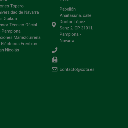
ciones Topero
Pabellón
niversidad de Navarra
Anaitasuna, calle
s Goikoa
Doctor López
sor Técnico Oficial
Sanz 2, CP 31011,
o Pamplona
Pamplona -
ciones Mariezcurrena
Navarra
 Eléctricos Erentxun
an Nicolás
contacto@xota.es