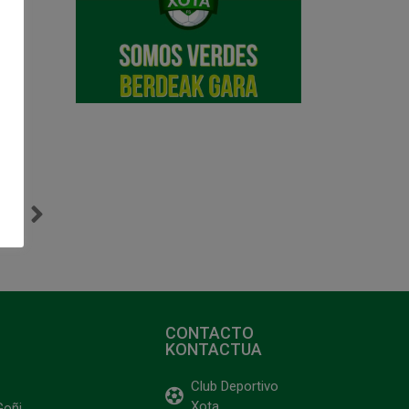
NTE
rra
CONTACTO
KONTACTUA
Club Deportivo
Xota
Goñi