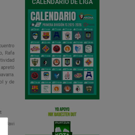
CALENDARIO DE LIGA
cuentro
o, Rafa
tividad
 apretó
avarra.
ol y de
t
 y Javi