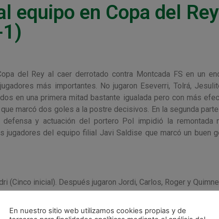
 al equipo en Copa del Rey
-1)
opa del Rey al caer derrotado contra Montcada FS en un en
ugadores más importantes. No jugaron Eseverri, Tolrá, Jesulit
odos en una primera mitad bastante igualada pero con más efec
r que marcó dos goles a la postre decisivos. En la segunda parte
 defensa y actuación del portero Pol impidió la remontada n
os jugadores del equipo filial Javi Saldise que marcó un buen g
i (Cinco inicial). Después jugaron Jordi, Carlos, Roger y Quimne
Victor (Cinco inicial). Después jugaron Roberto Martil, Jorge
En nuestro sitio web utilizamos cookies propias y de