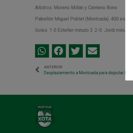
Arbitros: Moreno Millán y Centeno Bono
Pabellón Miguel Poblet (Montcada). 400 espe
Goles: 1-0 Esteller minuto 3. 2-0 Jordi minuto 7
ANTERIOR
Desplazamiento a Montcada para disputar la C